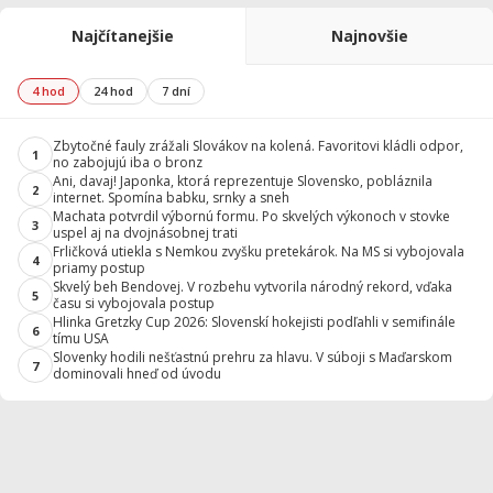
Najčítanejšie
Najnovšie
4 hod
24 hod
7 dní
Zbytočné fauly zrážali Slovákov na kolená. Favoritovi kládli odpor,
1
no zabojujú iba o bronz
Ani, davaj! Japonka, ktorá reprezentuje Slovensko, pobláznila
2
internet. Spomína babku, srnky a sneh
Machata potvrdil výbornú formu. Po skvelých výkonoch v stovke
3
uspel aj na dvojnásobnej trati
Frličková utiekla s Nemkou zvyšku pretekárok. Na MS si vybojovala
4
priamy postup
Skvelý beh Bendovej. V rozbehu vytvorila národný rekord, vďaka
5
času si vybojovala postup
Hlinka Gretzky Cup 2026: Slovenskí hokejisti podľahli v semifinále
6
tímu USA
Slovenky hodili nešťastnú prehru za hlavu. V súboji s Maďarskom
7
dominovali hneď od úvodu