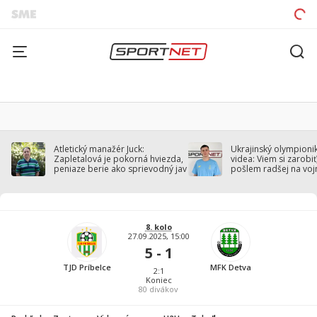
Atletický manažér Juck:
Ukrajinský olympionik
Zapletalová je pokorná hviezda,
videa: Viem si zarobiť,
peniaze berie ako sprievodný jav
pošlem radšej na voj
8. kolo
27.09.2025, 15:00
5 - 1
TJD Príbelce
MFK Detva
2:1
Koniec
80
divákov