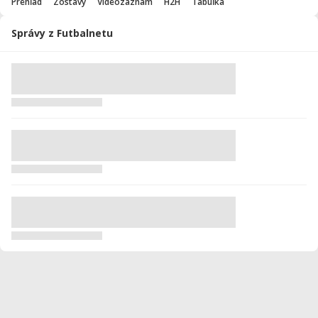
Prehľad
Zostavy
Videozáznam
H2H
Tabuľka
Správy z Futbalnetu