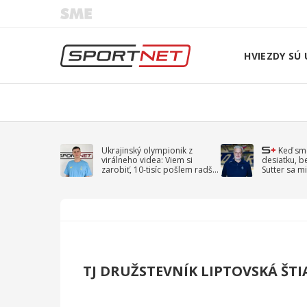
HVIEZDY SÚ 
Ukrajinský olympionik z
Keď sm
virálneho videa: Viem si
desiatku, b
zarobiť, 10-tisíc pošlem radšej
Sutter sa mi
na vojnu
spomína D
TJ DRUŽSTEVNÍK LIPTOVSKÁ ŠT