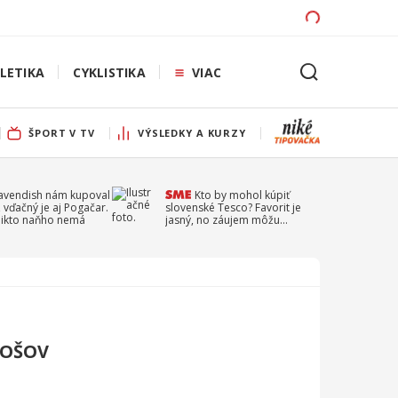
LETIKA
CYKLISTIKA
VIAC
ŠPORT V TV
VÝSLEDKY A KURZY
Cavendish nám kupoval
Kto by mohol kúpiť
 vďačný je aj Pogačar.
slovenské Tesco? Favorit je
 nikto naňho nemá
jasný, no záujem môžu
prejaviť aj ďalší
VOŠOV