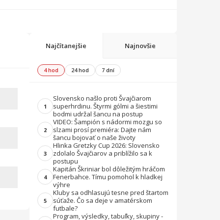
Najčítanejšie
Najnovšie
4 hod
24 hod
7 dní
Slovensko našlo proti Švajčiarom
superhrdinu. Štyrmi gólmi a šiestimi
1
bodmi udržal šancu na postup
VIDEO: Šampión s nádormi mozgu so
slzami prosí premiéra: Dajte nám
2
šancu bojovať o naše životy
Hlinka Gretzky Cup 2026: Slovensko
zdolalo Švajčiarov a priblížilo sa k
3
postupu
Kapitán Škriniar bol dôležitým hráčom
Fenerbahce. Tímu pomohol k hladkej
4
výhre
Kluby sa odhlasujú tesne pred štartom
súťaže. Čo sa deje v amatérskom
5
futbale?
Program, výsledky, tabuľky, skupiny -