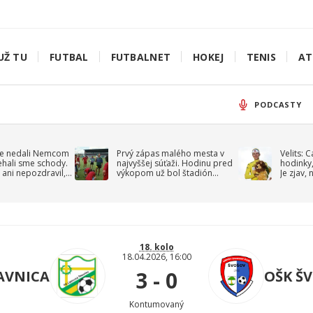
UŽ TU
FUTBAL
FUTBALNET
HOKEJ
TENIS
AT
PODCASTY
e nedali Nemcom
Prvý zápas malého mesta v
Velits: 
ehali sme schody.
najvyššej súťaži. Hodinu pred
hodinky,
 ani nepozdravil,
výkopom už bol štadión
Je zjav,
roppa
uzavretý
18. kolo
18.04.2026, 16:00
3 - 0
IAVNICA
OŠK Š
Kontumovaný