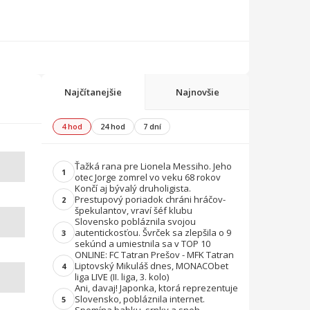
Najčítanejšie
Najnovšie
4 hod
24 hod
7 dní
Ťažká rana pre Lionela Messiho. Jeho
1
otec Jorge zomrel vo veku 68 rokov
Končí aj bývalý druholigista.
Prestupový poriadok chráni hráčov-
2
špekulantov, vraví šéf klubu
Slovensko pobláznila svojou
autentickosťou. Švrček sa zlepšila o 9
3
sekúnd a umiestnila sa v TOP 10
ONLINE: FC Tatran Prešov - MFK Tatran
Liptovský Mikuláš dnes, MONACObet
4
liga LIVE (II. liga, 3. kolo)
Ani, davaj! Japonka, ktorá reprezentuje
Slovensko, pobláznila internet.
5