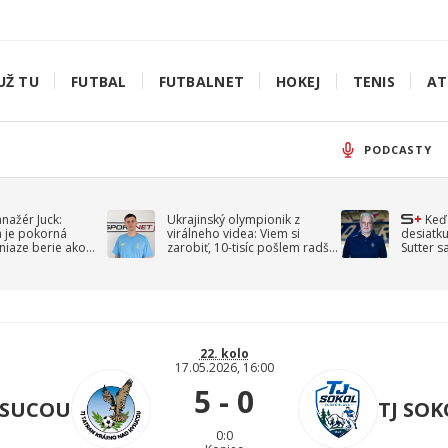
UŽ TU
FUTBAL
FUTBALNET
HOKEJ
TENIS
AT
PODCASTY
anažér Juck:
Ukrajinský olympionik z
Keď
á je pokorná
virálneho videa: Viem si
desiatku
niaze berie ako
zarobiť, 10-tisíc pošlem radšej
Sutter s
jav
na vojnu
spomín
22. kolo
17.05.2026, 16:00
5 - 0
YSUCOU
TJ SO
0:0