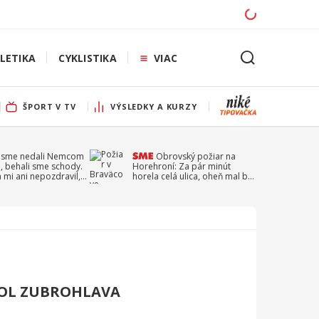
LETIKA
CYKLISTIKA
VIAC
ŠPORT V TV
VÝSLEDKY A KURZY
 sme nedali Nemcom
Obrovský požiar na
, behali sme schody.
Horehroní: Za pár minút
a mi ani nepozdravil,
horela celá ulica, oheň mal byť
a Droppa
založený úmyselne
KOL ZUBROHLAVA