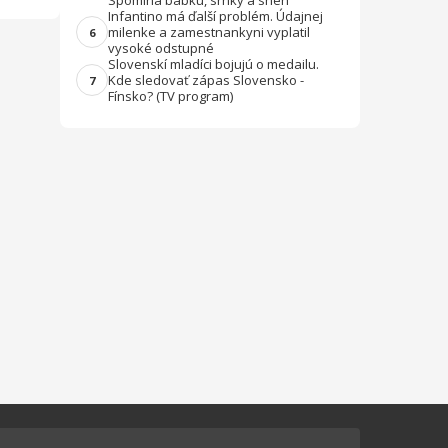
Spomína babku, srnky a sneh
Infantino má ďalší problém. Údajnej
milenke a zamestnankyni vyplatil
6
vysoké odstupné
Slovenskí mladíci bojujú o medailu.
Kde sledovať zápas Slovensko -
7
Fínsko? (TV program)