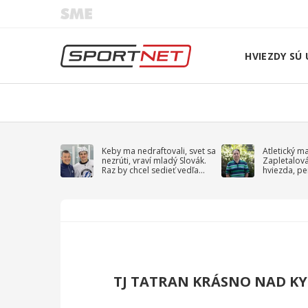
HVIEZDY SÚ 
Keby ma nedraftovali, svet sa
Atletický m
nezrúti, vraví mladý Slovák.
Zapletalov
Raz by chcel sedieť vedľa
hviezda, pe
Kučerova
sprievodný 
TJ TATRAN KRÁSNO NAD K