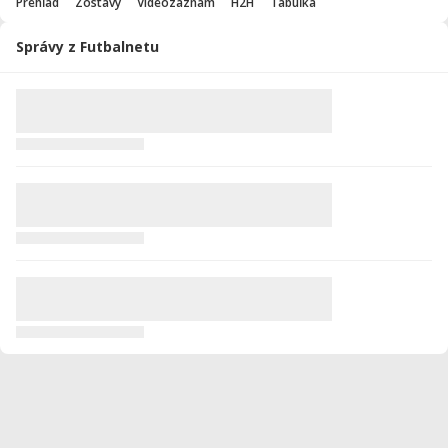
Prehľad
Zostavy
Videozáznam
H2H
Tabuľka
Správy z Futbalnetu