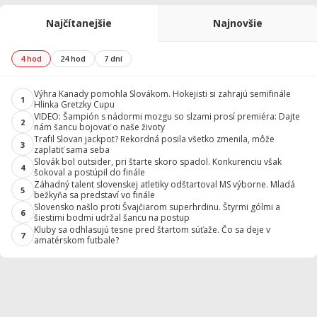
Najčítanejšie
Najnovšie
4 hod
24 hod
7 dní
Výhra Kanady pomohla Slovákom. Hokejisti si zahrajú semifinále
1
Hlinka Gretzky Cupu
VIDEO: Šampión s nádormi mozgu so slzami prosí premiéra: Dajte
2
nám šancu bojovať o naše životy
Trafil Slovan jackpot? Rekordná posila všetko zmenila, môže
3
zaplatiť sama seba
Slovák bol outsider, pri štarte skoro spadol. Konkurenciu však
4
šokoval a postúpil do finále
Záhadný talent slovenskej atletiky odštartoval MS výborne. Mladá
5
bežkyňa sa predstaví vo finále
Slovensko našlo proti Švajčiarom superhrdinu. Štyrmi gólmi a
6
šiestimi bodmi udržal šancu na postup
Kluby sa odhlasujú tesne pred štartom súťaže. Čo sa deje v
7
amatérskom futbale?