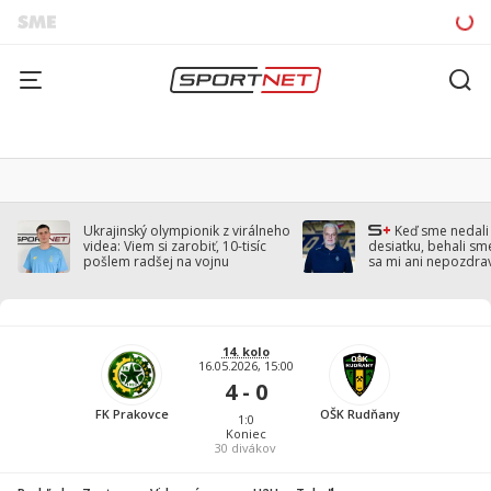
Ukrajinský olympionik z virálneho
Keď sme nedal
videa: Viem si zarobiť, 10-tisíc
desiatku, behali sm
pošlem radšej na vojnu
sa mi ani nepozdra
Droppa
14. kolo
16.05.2026, 15:00
4 - 0
FK Prakovce
OŠK Rudňany
1:0
Koniec
30
divákov