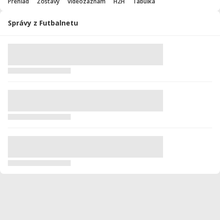
Prehľad
Zostavy
Videozáznam
H2H
Tabuľka
Správy z Futbalnetu