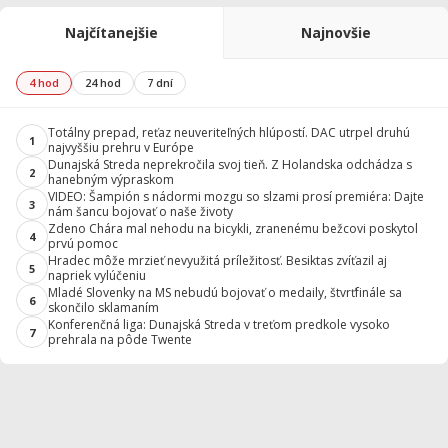
Najčítanejšie
Najnovšie
4 hod
24 hod
7 dní
Totálny prepad, reťaz neuveriteľných hlúpostí. DAC utrpel druhú
1
najvyššiu prehru v Európe
Dunajská Streda neprekročila svoj tieň. Z Holandska odchádza s
2
hanebným výpraskom
VIDEO: Šampión s nádormi mozgu so slzami prosí premiéra: Dajte
3
nám šancu bojovať o naše životy
Zdeno Chára mal nehodu na bicykli, zranenému bežcovi poskytol
4
prvú pomoc
Hradec môže mrzieť nevyužitá príležitosť. Besiktas zvíťazil aj
5
napriek vylúčeniu
Mladé Slovenky na MS nebudú bojovať o medaily, štvrťfinále sa
6
skončilo sklamaním
Konferenčná liga: Dunajská Streda v treťom predkole vysoko
7
prehrala na pôde Twente