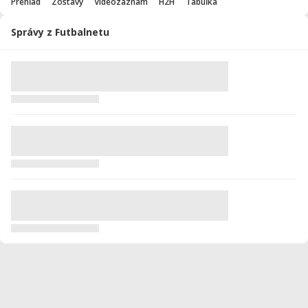
Prehľad
Zostavy
Videozáznam
H2H
Tabuľka
Správy z Futbalnetu