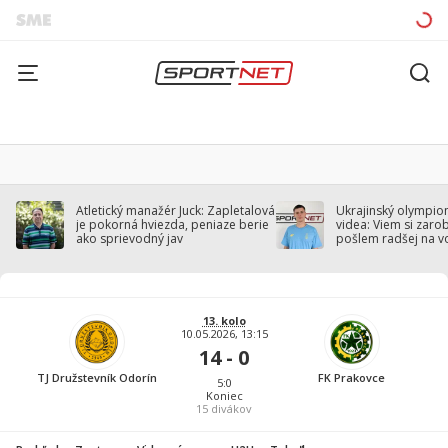
Atletický manažér Juck: Zapletalová
Ukrajinský olympion
je pokorná hviezda, peniaze berie
videa: Viem si zarobi
ako sprievodný jav
pošlem radšej na v
13. kolo
10.05.2026, 13:15
14 - 0
TJ Družstevník Odorín
FK Prakovce
5:0
Koniec
15
divákov