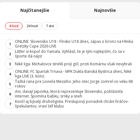
Najčítanejšie
Najnovšie
4 hod
24 hod
7 dní
ONLINE: Slovensko U18 - Fínsko U18 dnes, zápas o bronz na Hlinka
1
Gretzky Cupe 2026 LIVE
Littler si kopol do Yamala. Vyhlásil, že je tým najlepším, čo sa v
2
športe dá nájsť
Niké liga: Michalovce strelili prvý gól, proti Komárnu však nevyhrali
3
ONLINE: FC Spartak Trnava - MFK Dukla Banská Bystrica dnes, Niké
4
liga LIVE (3. kolo)
Ťažká rana pre Lionela Messiho. Jeho otec Jorge zomrel vo veku 68
5
rokov
Ani, davaj! Japonka, ktorá reprezentuje Slovensko, pobláznila
6
internet. Spomína babku, srnky a sneh
Končí aj bývalý druholigista. Prestupový poriadok chráni hráčov-
7
špekulantov, vraví šéf klubu