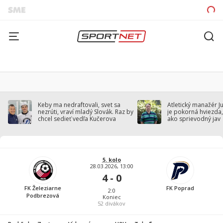
Keby ma nedraftovali, svet sa
Atletický manažér J
nezrúti, vraví mladý Slovák. Raz by
je pokorná hviezda,
chcel sedieť vedľa Kučerova
ako sprievodný jav
5. kolo
28.03.2026, 13:00
4 - 0
FK Železiarne
FK Poprad
2:0
Podbrezová
Koniec
52
divákov