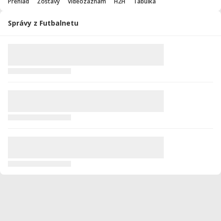
Prehľad
Zostavy
Videozáznam
H2H
Tabuľka
Správy z Futbalnetu