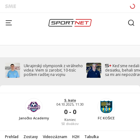
Ukrajinský olympionik z virálneho
Keď sme nedal
videa: Viem si zarobiť, 10-tisíc
desiatku, behali sm
pošlem radšej na vojnu
sa mi ani nepozdra
Droppa
5. kolo
04.10.2025, 11:30
0 - 0
Janočko Academy
FC KOŠICE
Koniec
50
divákov
Prehľad
Zostavy
Videozáznam
H2H
Tabuľka