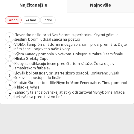
Najčítanejšie
Najnovšie
4 hod
24 hod
7 dní
Slovensko našlo proti Švajčiarom superhrdinu. Štyrmi gólmi a
1
šiestimi bodmi udržal šancu na postup
VIDEO: Šampión s nádormi mozgu so slzami prosí premiéra: Dajte
2
nám šancu bojovať o naše životy
Výhra Kanady pomohla Slovákom. Hokejisti si zahrajú semifinále
3
Hlinka Gretzky Cupu
Kluby sa odhlasujú tesne pred štartom súťaže. Čo sa deje v
4
amatérskom futbale?
Slovák bol outsider, pri štarte skoro spadol. Konkurenciu však
5
šokoval a postúpil do finále
Kapitán Škriniar bol dôležitým hráčom Fenerbahce. Tímu pomohol
6
k hladkej výhre
Záhadný talent slovenskej atletiky odštartoval MS výborne. Mladá
7
bežkyňa sa predstaví vo finále