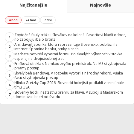
Najčítanejšie
Najnovšie
4 hod
24 hod
7 dní
Zbytočné fauly zrážali Slovákov na kolená. Favoritovi kládli odpor,
1
no zabojujú iba o bronz
Ani, davaj! Japonka, ktorá reprezentuje Slovensko, pobláznila
2
internet. Spomína babku, srnky a sneh
Machata potvrdil výbornú formu. Po skvelých výkonoch v stovke
3
uspel aj na dvojnásobnej trati
Frličková utiekla s Nemkou zvyšku pretekárok. Na MS si vybojovala
4
priamy postup
Skvelý beh Bendovej. V rozbehu vytvorila národný rekord, vďaka
5
času si vybojovala postup
Hlinka Gretzky Cup 2026: Slovenskí hokejisti podľahli v semifinále
6
tímu USA
Slovenky hodili nešťastnú prehru za hlavu. V súboji s Maďarskom
7
dominovali hneď od úvodu