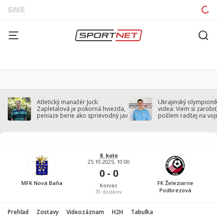
Atletický manažér Juck:
Ukrajinský olympionik
Zapletalová je pokorná hviezda,
videa: Viem si zarobiť,
peniaze berie ako sprievodný jav
pošlem radšej na voj
8. kolo
25.10.2025, 10:00
0 - 0
MFK Nová Baňa
FK Železiarne
Koniec
Podbrezová
70
divákov
Prehľad
Zostavy
Videozáznam
H2H
Tabuľka