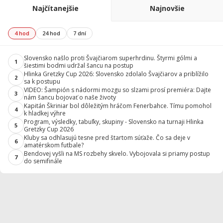
Najčítanejšie
Najnovšie
4 hod
24 hod
7 dní
Slovensko našlo proti Švajčiarom superhrdinu. Štyrmi gólmi a
1
šiestimi bodmi udržal šancu na postup
Hlinka Gretzky Cup 2026: Slovensko zdolalo Švajčiarov a priblížilo
2
sa k postupu
VIDEO: Šampión s nádormi mozgu so slzami prosí premiéra: Dajte
3
nám šancu bojovať o naše životy
Kapitán Škriniar bol dôležitým hráčom Fenerbahce. Tímu pomohol
4
k hladkej výhre
Program, výsledky, tabuľky, skupiny - Slovensko na turnaji Hlinka
5
Gretzky Cup 2026
Kluby sa odhlasujú tesne pred štartom súťaže. Čo sa deje v
6
amatérskom futbale?
Bendovej vyšli na MS rozbehy skvelo. Vybojovala si priamy postup
7
do semifinále