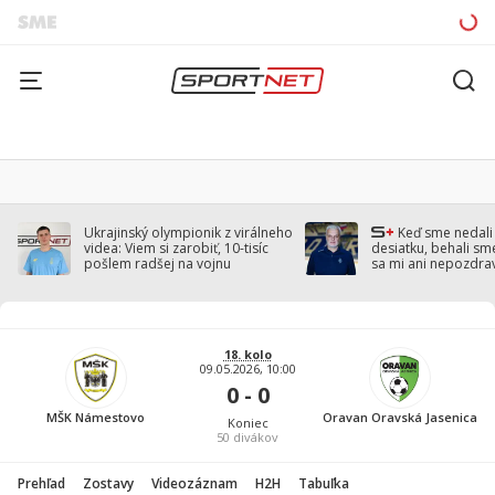
Ukrajinský olympionik z virálneho
Keď sme nedal
videa: Viem si zarobiť, 10-tisíc
desiatku, behali sm
pošlem radšej na vojnu
sa mi ani nepozdra
Droppa
18. kolo
09.05.2026, 10:00
0 - 0
MŠK Námestovo
Oravan Oravská Jasenica
Koniec
50
divákov
Prehľad
Zostavy
Videozáznam
H2H
Tabuľka