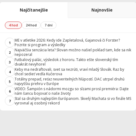
Najčítanejšie
Najnovšie
4 hod
24 hod
7 dní
ME v atletike 2026: Kedy ide Zapletalová, Gajanová či Forster?
1
Pozrite si program a výsledky
Najväčšia senzácia leta? Slovan možno našiel poklad tam, kde sa nik
2
nepozeral
Futbalový palác, výsledok z hororu. Takto ešte slovenský tím
3
dvakrát nevyhorel
Keby ma nedraftovali, svet sa nezrúti, vraví mladý Slovák. Raz by
4
chcel sedieť vedľa Kučerova
Totálny prepad, reťaz neuveriteľných hlúpostí. DAC utrpel druhú
5
najvyššiu prehru v Európe
VIDEO: Šampión s nádormi mozgu so slzami prosí premiéra: Dajte
6
nám šancu bojovať o naše životy
Stal sa druhým najlepším Európanom. Skvelý Machata si vo finále MS
7
vyrovnal aj osobný rekord