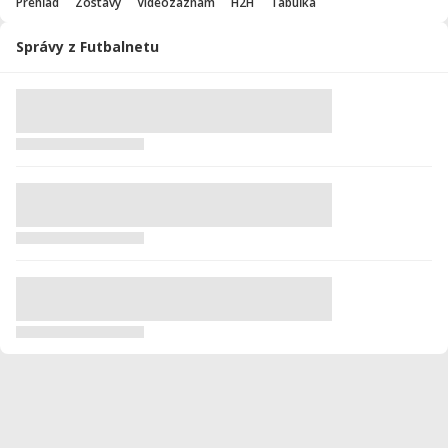
Prehľad
Zostavy
Videozáznam
H2H
Tabuľka
Správy z Futbalnetu