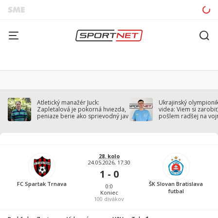
Atletický manažér Juck:
Ukrajinský olympionik
Zapletalová je pokorná hviezda,
videa: Viem si zarobiť,
peniaze berie ako sprievodný jav
pošlem radšej na voj
28. kolo
24.05.2026, 17:30
1 - 0
FC Spartak Trnava
ŠK Slovan Bratislava
0:0
futbal
Koniec
100
divákov