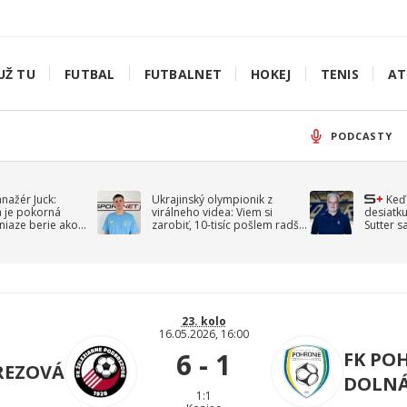
UŽ TU
FUTBAL
FUTBALNET
HOKEJ
TENIS
AT
PODCASTY
anažér Juck:
Ukrajinský olympionik z
Keď
á je pokorná
virálneho videa: Viem si
desiatku
niaze berie ako
zarobiť, 10-tisíc pošlem radšej
Sutter s
jav
na vojnu
spomín
23. kolo
16.05.2026, 16:00
6 - 1
FK PO
REZOVÁ
DOLNÁ
1:1