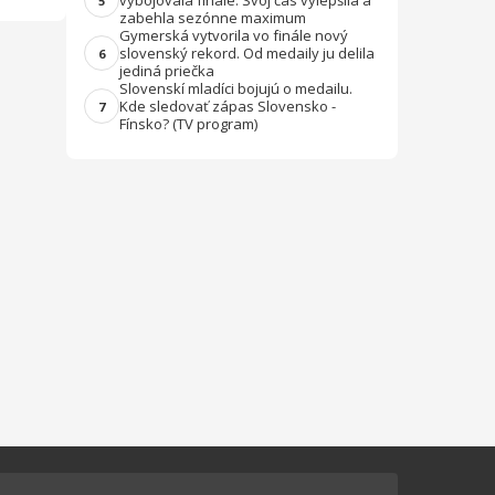
vybojovala finále. Svoj čas vylepšila a
5
zabehla sezónne maximum
Gymerská vytvorila vo finále nový
slovenský rekord. Od medaily ju delila
6
jediná priečka
Slovenskí mladíci bojujú o medailu.
Kde sledovať zápas Slovensko -
7
Fínsko? (TV program)