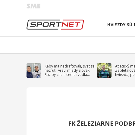
HVIEZDY SÚ 
Keby ma nedraftovali, svet sa
Atletický m
nezrúti, vraví mladý Slovák.
Zapletalov
Raz by chcel sedieť vedľa
hviezda, pe
Kučerova
sprievodný 
FK ŽELEZIARNE PODB