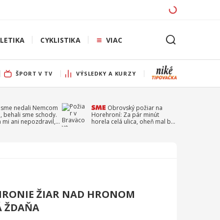
LETIKA
CYKLISTIKA
VIAC
ŠPORT V TV
VÝSLEDKY A KURZY
 sme nedali Nemcom
Obrovský požiar na
, behali sme schody.
Horehroní: Za pár minút
a mi ani nepozdravil,
horela celá ulica, oheň mal byť
a Droppa
založený úmyselne
HRONIE ŽIAR NAD HRONOM
 ŽDAŇA