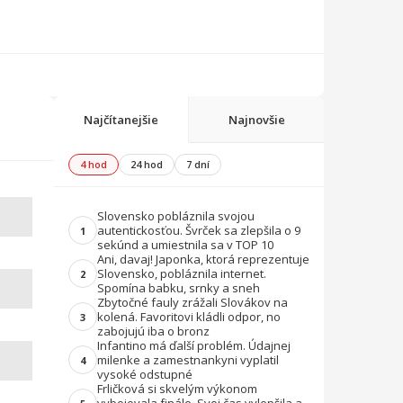
Najčítanejšie
Najnovšie
4 hod
24 hod
7 dní
Slovensko pobláznila svojou
autentickosťou. Švrček sa zlepšila o 9
1
sekúnd a umiestnila sa v TOP 10
Ani, davaj! Japonka, ktorá reprezentuje
Slovensko, pobláznila internet.
2
Spomína babku, srnky a sneh
Zbytočné fauly zrážali Slovákov na
kolená. Favoritovi kládli odpor, no
3
zabojujú iba o bronz
Infantino má ďalší problém. Údajnej
milenke a zamestnankyni vyplatil
4
vysoké odstupné
Frličková si skvelým výkonom