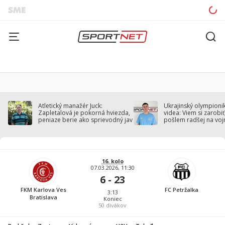
Atletický manažér Juck:
Ukrajinský olympionik
Zapletalová je pokorná hviezda,
videa: Viem si zarobiť,
peniaze berie ako sprievodný jav
pošlem radšej na voj
16. kolo
07.03.2026, 11:30
6 - 23
FKM Karlova Ves
FC Petržalka
3:13
Bratislava
Koniec
50
divákov