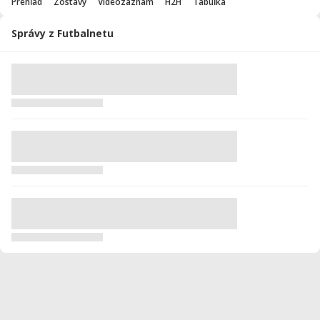
Prehľad
Zostavy
Videozáznam
H2H
Tabuľka
Správy z Futbalnetu