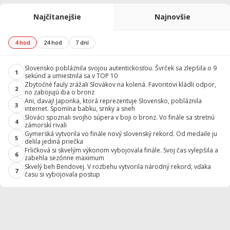
Najčítanejšie
Najnovšie
4 hod
24 hod
7 dní
Slovensko pobláznila svojou autentickosťou. Švrček sa zlepšila o 9
1
sekúnd a umiestnila sa v TOP 10
Zbytočné fauly zrážali Slovákov na kolená. Favoritovi kládli odpor,
2
no zabojujú iba o bronz
Ani, davaj! Japonka, ktorá reprezentuje Slovensko, pobláznila
3
internet. Spomína babku, srnky a sneh
Slováci spoznali svojho súpera v boji o bronz. Vo finále sa stretnú
4
zámorskí rivali
Gymerská vytvorila vo finále nový slovenský rekord. Od medaile ju
5
delila jediná priečka
Frličková si skvelým výkonom vybojovala finále. Svoj čas vylepšila a
6
zabehla sezónne maximum
Skvelý beh Bendovej. V rozbehu vytvorila národný rekord, vďaka
7
času si vybojovala postup