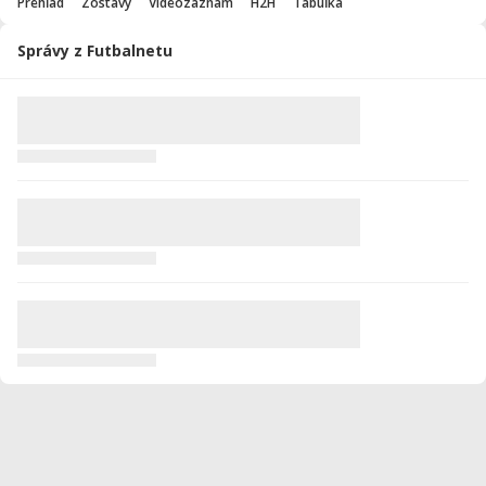
Prehľad
Zostavy
Videozáznam
H2H
Tabuľka
Správy z Futbalnetu