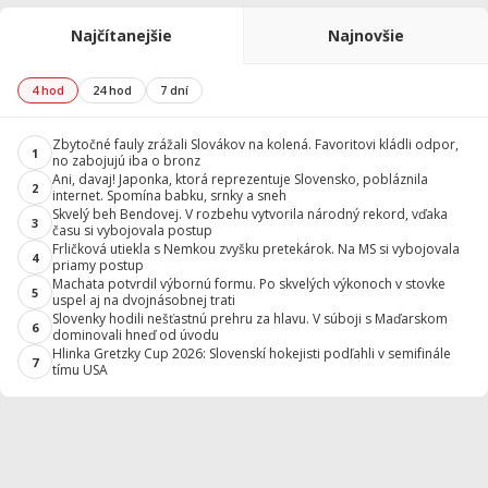
Najčítanejšie
Najnovšie
4 hod
24 hod
7 dní
Zbytočné fauly zrážali Slovákov na kolená. Favoritovi kládli odpor,
1
no zabojujú iba o bronz
Ani, davaj! Japonka, ktorá reprezentuje Slovensko, pobláznila
2
internet. Spomína babku, srnky a sneh
Skvelý beh Bendovej. V rozbehu vytvorila národný rekord, vďaka
3
času si vybojovala postup
Frličková utiekla s Nemkou zvyšku pretekárok. Na MS si vybojovala
4
priamy postup
Machata potvrdil výbornú formu. Po skvelých výkonoch v stovke
5
uspel aj na dvojnásobnej trati
Slovenky hodili nešťastnú prehru za hlavu. V súboji s Maďarskom
6
dominovali hneď od úvodu
Hlinka Gretzky Cup 2026: Slovenskí hokejisti podľahli v semifinále
7
tímu USA