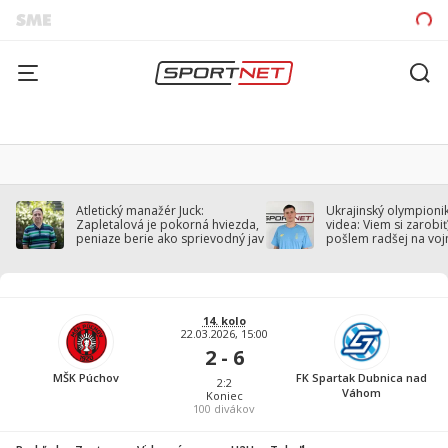
Atletický manažér Juck:
Ukrajinský olympionik
Zapletalová je pokorná hviezda,
videa: Viem si zarobiť,
peniaze berie ako sprievodný jav
pošlem radšej na voj
14. kolo
22.03.2026, 15:00
2 - 6
MŠK Púchov
FK Spartak Dubnica nad
2:2
Váhom
Koniec
100
divákov