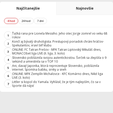
Najčítanejšie
Najnovšie
4 hod
24 hod
7 dní
Ťažká rana pre Lionela Messiho. Jeho otec Jorge zomrel vo veku 68
1
rokov
Končí aj bývalý druholigista. Prestupový poriadok chráni hráčov-
2
špekulantov, vraví šéf klubu
ONLINE: FC Tatran Prešov - MFK Tatran Liptovský Mikuláš dnes,
3
MONACObet liga LIVE (II. liga, 3. kolo)
Slovensko pobláznila svojou autentickosťou. Švrček sa zlepšila o 9
4
sekúnd a umiestnila sa v TOP 10
Ani, davaj! Japonka, ktorá reprezentuje Slovensko, pobláznila
5
internet. Spomína babku, srnky a sneh
ONLINE: MFK Zemplín Michalovce - KFC Komárno dnes, Niké liga
6
LIVE (3. kolo)
Littler si kopol do Yamala. Vyhlásil, že je tým najlepším, čo sa v
7
športe dá nájsť