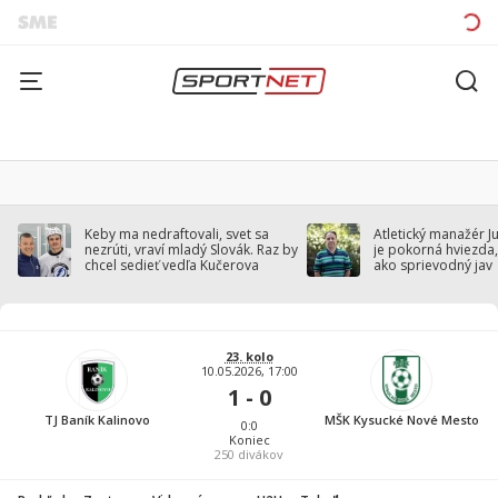
Keby ma nedraftovali, svet sa
Atletický manažér J
nezrúti, vraví mladý Slovák. Raz by
je pokorná hviezda,
chcel sedieť vedľa Kučerova
ako sprievodný jav
23. kolo
10.05.2026, 17:00
1 - 0
TJ Baník Kalinovo
MŠK Kysucké Nové Mesto
0:0
Koniec
250
divákov