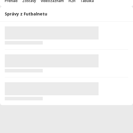
Prehľad
Zostavy
Videozáznam
H2H
Tabuľka
Správy z Futbalnetu