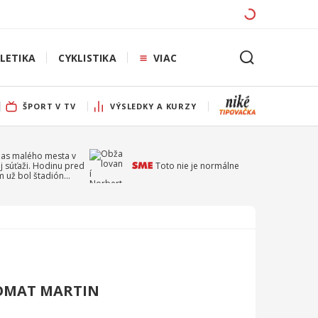
LETIKA
CYKLISTIKA
VIAC
ŠPORT V TV
VÝSLEDKY A KURZY
pas malého mesta v
j súťaži. Hodinu pred
Toto nie je normálne
 už bol štadión
ý
OMAT MARTIN