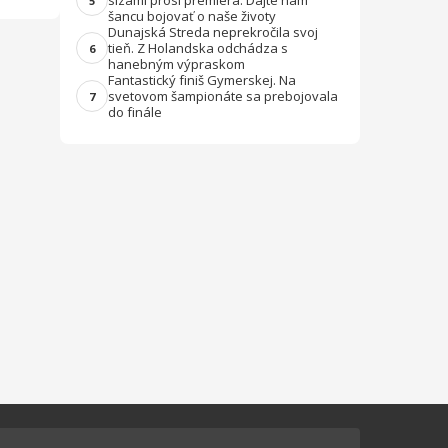
slzami prosí premiéra: Dajte nám
5
šancu bojovať o naše životy
Dunajská Streda neprekročila svoj
tieň. Z Holandska odchádza s
6
hanebným výpraskom
Fantastický finiš Gymerskej. Na
svetovom šampionáte sa prebojovala
7
do finále