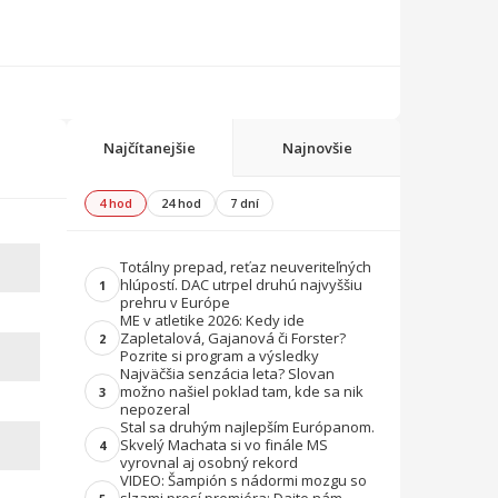
Najčítanejšie
Najnovšie
4 hod
24 hod
7 dní
Totálny prepad, reťaz neuveriteľných
hlúpostí. DAC utrpel druhú najvyššiu
1
prehru v Európe
ME v atletike 2026: Kedy ide
Zapletalová, Gajanová či Forster?
2
Pozrite si program a výsledky
Najväčšia senzácia leta? Slovan
možno našiel poklad tam, kde sa nik
3
nepozeral
Stal sa druhým najlepším Európanom.
Skvelý Machata si vo finále MS
4
vyrovnal aj osobný rekord
VIDEO: Šampión s nádormi mozgu so