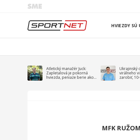
HVIEZDY SÚ 
Atletický manažér Juck:
Ukrajinský 
Zapletalová je pokorná
virálneho v
hviezda, peniaze berie ako
zarobiť, 10
sprievodný jav
na vojnu
MFK RUŽO