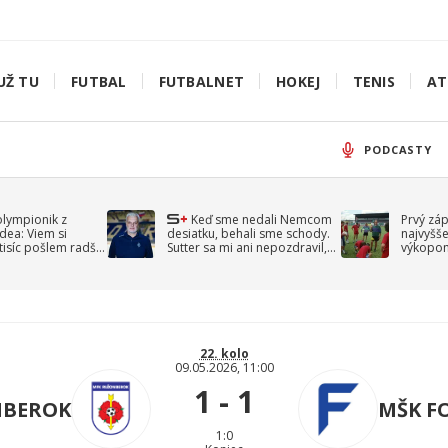
UŽ TU
FUTBAL
FUTBALNET
HOKEJ
TENIS
AT
PODCASTY
olympionik z
Keď sme nedali Nemcom
Prvý zá
idea: Viem si
desiatku, behali sme schody.
najvyšše
-tisíc pošlem radšej
Sutter sa mi ani nepozdravil,
výkopom
spomína Droppa
uzavret
22. kolo
09.05.2026, 11:00
1 - 1
MBEROK
MŠK F
1:0