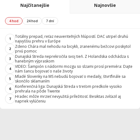
Najčítanejšie
Najnovšie
4 hod
24 hod
7 dní
Totálny prepad, reťaz neuveriteľných hlúpostí. DAC utrpel druhú
1
najvyššiu prehru v Európe
Zdeno Chára mal nehodu na bicykli, zranenému bežcovi poskytol
2
prvú pomoc
Dunajská Streda neprekročila svoj tieň. Z Holandska odchádza s
3
hanebným výpraskom
VIDEO: Šampión s nádormi mozgu so slzami prosí premiéra: Dajte
4
nám šancu bojovať o naše životy
Mladé Slovenky na MS nebudú bojovať o medaily, štvrťfinále sa
5
skončilo sklamaním
Konferenčná liga: Dunajská Streda v treťom predkole vysoko
6
prehrala na pôde Twente
Hradec môže mrzieť nevyužitá príležitosť. Besiktas zvíťazil aj
7
napriek vylúčeniu