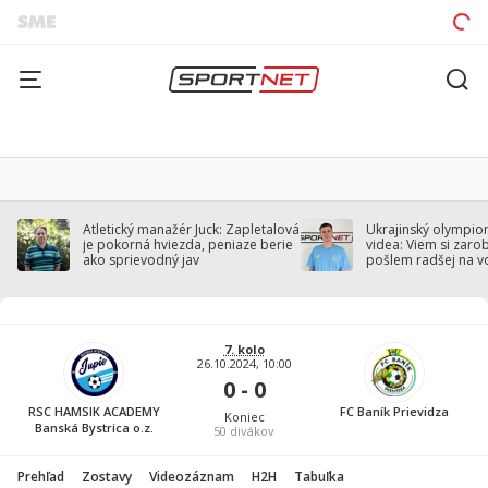
Atletický manažér Juck: Zapletalová
Ukrajinský olympion
je pokorná hviezda, peniaze berie
videa: Viem si zarobi
ako sprievodný jav
pošlem radšej na v
7. kolo
26.10.2024, 10:00
0 - 0
RSC HAMSIK ACADEMY
FC Baník Prievidza
Koniec
Banská Bystrica o.z.
50
divákov
Prehľad
Zostavy
Videozáznam
H2H
Tabuľka