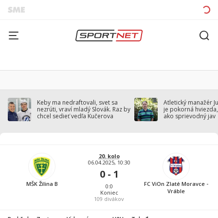
Keby ma nedraftovali, svet sa
Atletický manažér J
nezrúti, vraví mladý Slovák. Raz by
je pokorná hviezda,
chcel sedieť vedľa Kučerova
ako sprievodný jav
20. kolo
06.04.2025, 10:30
0 - 1
MŠK Žilina B
FC ViOn Zlaté Moravce -
0:0
Vráble
Koniec
109
divákov