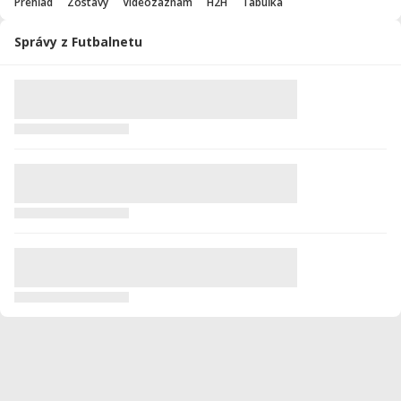
Prehľad
Zostavy
Videozáznam
H2H
Tabuľka
Správy z Futbalnetu