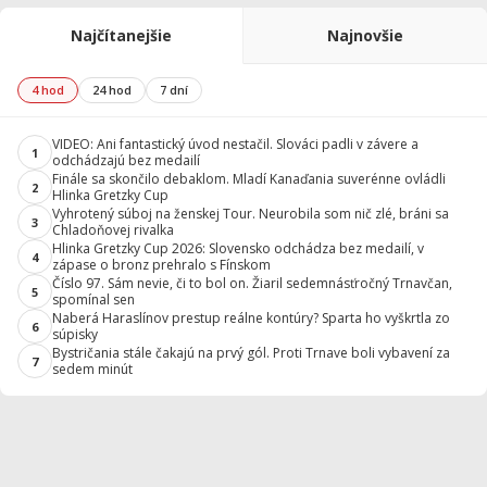
Najčítanejšie
Najnovšie
4 hod
24 hod
7 dní
VIDEO: Ani fantastický úvod nestačil. Slováci padli v závere a
1
odchádzajú bez medailí
Finále sa skončilo debaklom. Mladí Kanaďania suverénne ovládli
2
Hlinka Gretzky Cup
Vyhrotený súboj na ženskej Tour. Neurobila som nič zlé, bráni sa
3
Chladoňovej rivalka
Hlinka Gretzky Cup 2026: Slovensko odchádza bez medailí, v
4
zápase o bronz prehralo s Fínskom
Číslo 97. Sám nevie, či to bol on. Žiaril sedemnásťročný Trnavčan,
5
spomínal sen
Naberá Haraslínov prestup reálne kontúry? Sparta ho vyškrtla zo
6
súpisky
Bystričania stále čakajú na prvý gól. Proti Trnave boli vybavení za
7
sedem minút