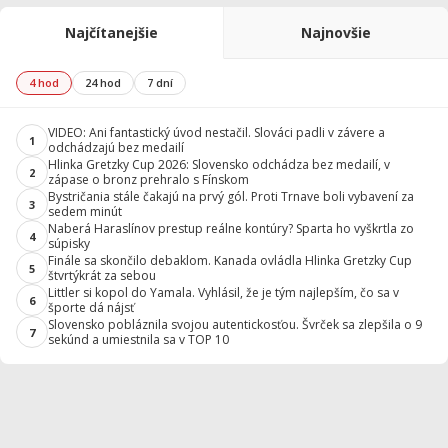
Najčítanejšie
Najnovšie
4 hod
24 hod
7 dní
VIDEO: Ani fantastický úvod nestačil. Slováci padli v závere a
1
odchádzajú bez medailí
Hlinka Gretzky Cup 2026: Slovensko odchádza bez medailí, v
2
zápase o bronz prehralo s Fínskom
Bystričania stále čakajú na prvý gól. Proti Trnave boli vybavení za
3
sedem minút
Naberá Haraslínov prestup reálne kontúry? Sparta ho vyškrtla zo
4
súpisky
Finále sa skončilo debaklom. Kanada ovládla Hlinka Gretzky Cup
5
štvrtýkrát za sebou
Littler si kopol do Yamala. Vyhlásil, že je tým najlepším, čo sa v
6
športe dá nájsť
Slovensko pobláznila svojou autentickosťou. Švrček sa zlepšila o 9
7
sekúnd a umiestnila sa v TOP 10