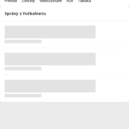
Prehľad
Zostavy
Videozáznam
H2H
Tabuľka
Správy z Futbalnetu