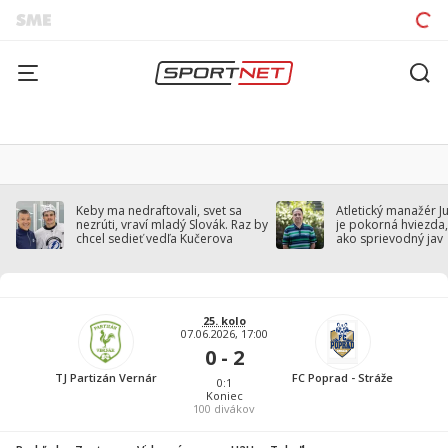
Keby ma nedraftovali, svet sa
Atletický manažér J
nezrúti, vraví mladý Slovák. Raz by
je pokorná hviezda,
chcel sedieť vedľa Kučerova
ako sprievodný jav
25. kolo
07.06.2026, 17:00
0 - 2
TJ Partizán Vernár
FC Poprad - Stráže
0:1
Koniec
100
divákov