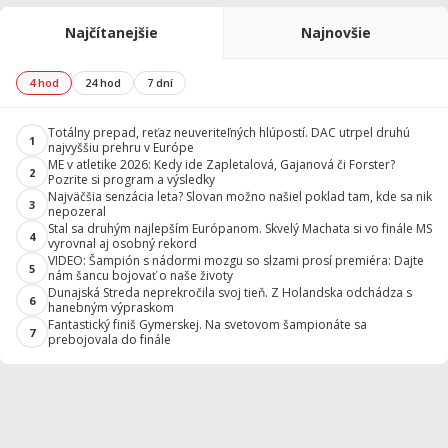
Najčítanejšie
Najnovšie
4 hod
24 hod
7 dní
Totálny prepad, reťaz neuveriteľných hlúpostí. DAC utrpel druhú
1
najvyššiu prehru v Európe
ME v atletike 2026: Kedy ide Zapletalová, Gajanová či Forster?
2
Pozrite si program a výsledky
Najväčšia senzácia leta? Slovan možno našiel poklad tam, kde sa nik
3
nepozeral
Stal sa druhým najlepším Európanom. Skvelý Machata si vo finále MS
4
vyrovnal aj osobný rekord
VIDEO: Šampión s nádormi mozgu so slzami prosí premiéra: Dajte
5
nám šancu bojovať o naše životy
Dunajská Streda neprekročila svoj tieň. Z Holandska odchádza s
6
hanebným výpraskom
Fantastický finiš Gymerskej. Na svetovom šampionáte sa
7
prebojovala do finále