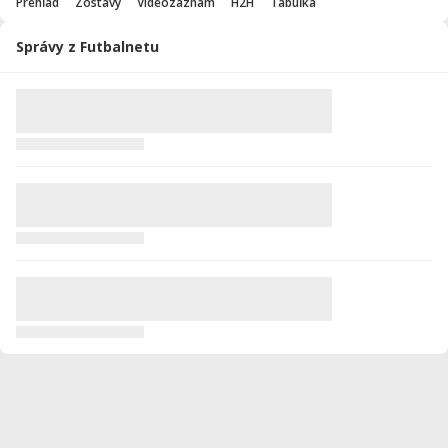
Prehľad
Zostavy
Videozáznam
H2H
Tabuľka
Správy z Futbalnetu