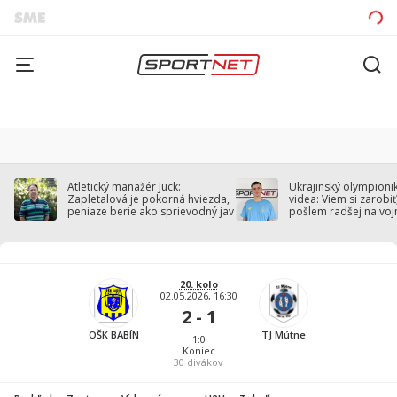
Atletický manažér Juck:
Ukrajinský olympionik
Zapletalová je pokorná hviezda,
videa: Viem si zarobiť,
peniaze berie ako sprievodný jav
pošlem radšej na voj
20. kolo
02.05.2026, 16:30
2 - 1
OŠK BABÍN
TJ Mútne
1:0
Koniec
30
divákov