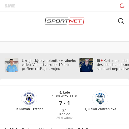
Ukrajinský olympionik z virálneho
Keď sme nedal
videa: Viem si zarobiť, 10-tisíc
desiatku, behali sm
pošlem radšej na vojnu
sa mi ani nepozdra
Droppa
6. kolo
13.09.2025, 13:30
7 - 1
FK Slovan Trstená
TJ Sokol Zubrohlava
2:1
Koniec
25
divákov