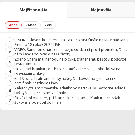
Najčítanejšie
Najnovšie
4 hod
24 hod
7 dní
ONLINE: Slovensko - Čierna Hora dnes, štvrťfinále na MS v hádzanej
1
žien do 18 rokov 2026 LIVE
VIDEO: Šampión s nádormi mozgu so slzami prosí premiéra: Dajte
2
nám šancu bojovať o naše životy
Zdeno Chára mal nehodu na bicykli, zranenému bežcovi poskytol
3
prvú pomoc
Slovenský brankár predčasne končí v tíme KHL, dohodol sa na
4
rozviazaní zmluvy
Keď Slováci hrali fantastický hokej. Slafkovského generácia v
5
semifinále rozdrvila Fínov
Záhadný talent slovenskej atletiky odštartoval MS výborne. Mladá
6
bežkyňa sa predstaví vo finále
Slovák bol outsider, pri štarte skoro spadol. Konkurenciu však
7
šokoval a postúpil do finále