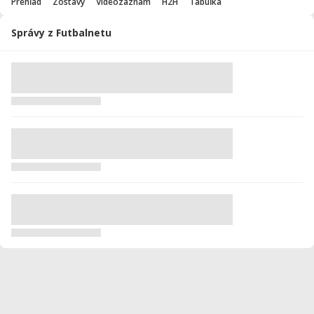
Prehľad
Zostavy
Videozáznam
H2H
Tabuľka
Správy z Futbalnetu