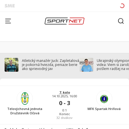
Atletický manažér Juck: Zapletalová
Ukrajinský olympion
je pokorná hviezda, peniaze berie
videa: Viem si zarobi
ako sprievodný jav
pošlem radšej na v
7. kolo
14.10.2025, 16:00
0 - 3
Telovýchovná jednota
MFK Spartak Hriňová
0:1
Družstevník Očová
Koniec
32
divákov