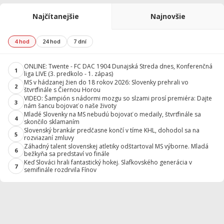
Najčítanejšie
Najnovšie
4 hod
24 hod
7 dní
ONLINE: Twente - FC DAC 1904 Dunajská Streda dnes, Konferenčná
1
liga LIVE (3. predkolo - 1. zápas)
MS v hádzanej žien do 18 rokov 2026: Slovenky prehrali vo
2
štvrťfinále s Čiernou Horou
VIDEO: Šampión s nádormi mozgu so slzami prosí premiéra: Dajte
3
nám šancu bojovať o naše životy
Mladé Slovenky na MS nebudú bojovať o medaily, štvrťfinále sa
4
skončilo sklamaním
Slovenský brankár predčasne končí v tíme KHL, dohodol sa na
5
rozviazaní zmluvy
Záhadný talent slovenskej atletiky odštartoval MS výborne. Mladá
6
bežkyňa sa predstaví vo finále
Keď Slováci hrali fantastický hokej. Slafkovského generácia v
7
semifinále rozdrvila Fínov