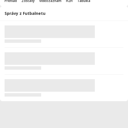
Prehľad
Zostavy
Videozáznam
H2H
Tabuľka
Správy z Futbalnetu