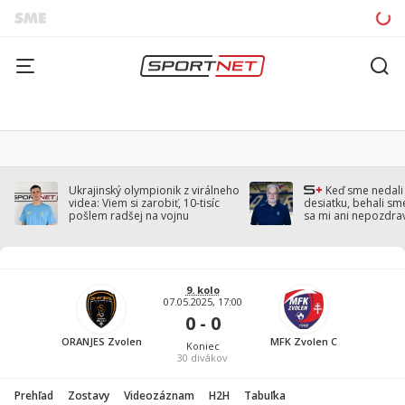
Ukrajinský olympionik z virálneho
Keď sme nedal
videa: Viem si zarobiť, 10-tisíc
desiatku, behali sm
pošlem radšej na vojnu
sa mi ani nepozdra
Droppa
9. kolo
07.05.2025, 17:00
0 - 0
ORANJES Zvolen
MFK Zvolen C
Koniec
30
divákov
Prehľad
Zostavy
Videozáznam
H2H
Tabuľka