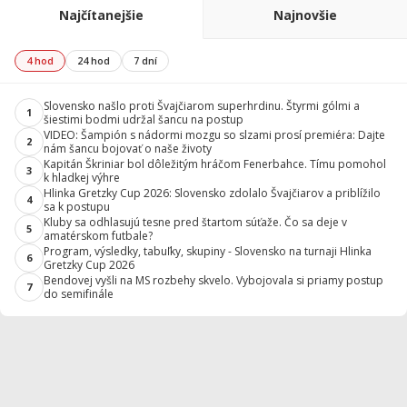
Najčítanejšie
Najnovšie
4 hod
24 hod
7 dní
Slovensko našlo proti Švajčiarom superhrdinu. Štyrmi gólmi a
1
šiestimi bodmi udržal šancu na postup
VIDEO: Šampión s nádormi mozgu so slzami prosí premiéra: Dajte
2
nám šancu bojovať o naše životy
Kapitán Škriniar bol dôležitým hráčom Fenerbahce. Tímu pomohol
3
k hladkej výhre
Hlinka Gretzky Cup 2026: Slovensko zdolalo Švajčiarov a priblížilo
4
sa k postupu
Kluby sa odhlasujú tesne pred štartom súťaže. Čo sa deje v
5
amatérskom futbale?
Program, výsledky, tabuľky, skupiny - Slovensko na turnaji Hlinka
6
Gretzky Cup 2026
Bendovej vyšli na MS rozbehy skvelo. Vybojovala si priamy postup
7
do semifinále