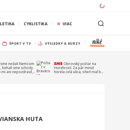
LETIKA
CYKLISTIKA
VIAC
ŠPORT V TV
VÝSLEDKY A KURZY
 sme nedali Nemcom
Obrovský požiar na
, behali sme schody.
Horehroní: Za pár minút
a mi ani nepozdravil,
horela celá ulica, oheň mal byť
a Droppa
založený úmyselne
TVIANSKA HUTA