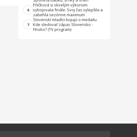
Spomína babku, srnky a sneh
Frličková si skvelým výkonom
vybojovala finále. Svoj čas vylepšila a
6
zabehla sezónne maximum
Slovenskí mladíci bojujú o medailu.
Kde sledovať zápas Slovensko -
7
Fínsko? (TV program)