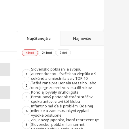
Najčítanejšie
Najnovšie
4 hod
24 hod
7 dní
Slovensko pobláznila svojou
autentickosťou. Švrček sa zlepšila o 9
1
sekúnd a umiestnila sa v TOP 10
Ťažká rana pre Lionela Messiho. Jeho
2
otec Jorge zomrel vo veku 68 rokov
Končí aj bývalý druholigista.
Prestupový poriadok chráni hráčov-
3
špekulantov, vraví šéf klubu
Infantino má ďalší problém. Údajnej
milenke a zamestnankyni vyplatil
4
vysoké odstupné
Ani, davaj! Japonka, ktorá reprezentuje
Slovensko, pobláznila internet.
5