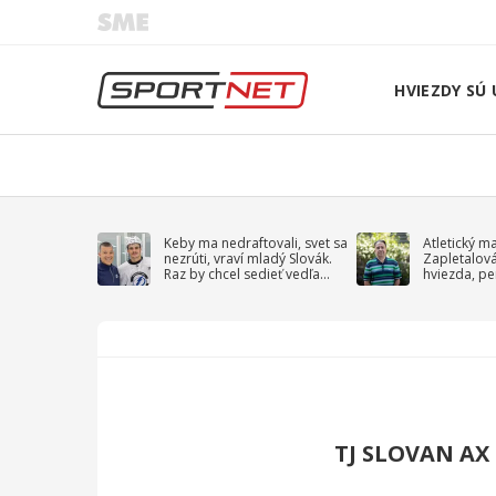
HVIEZDY SÚ 
Keby ma nedraftovali, svet sa
Atletický m
nezrúti, vraví mladý Slovák.
Zapletalov
Raz by chcel sedieť vedľa
hviezda, pe
Kučerova
sprievodný 
TJ SLOVAN AX