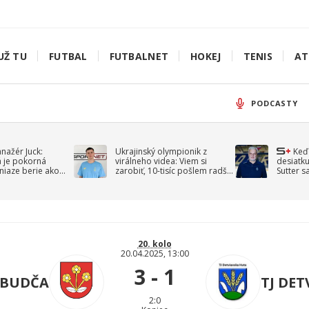
UŽ TU
FUTBAL
FUTBALNET
HOKEJ
TENIS
AT
PODCASTY
anažér Juck:
Ukrajinský olympionik z
Keď
á je pokorná
virálneho videa: Viem si
desiatku
niaze berie ako
zarobiť, 10-tisíc pošlem radšej
Sutter s
jav
na vojnu
spomín
20. kolo
20.04.2025, 13:00
3 - 1
 BUDČA
TJ DE
2:0