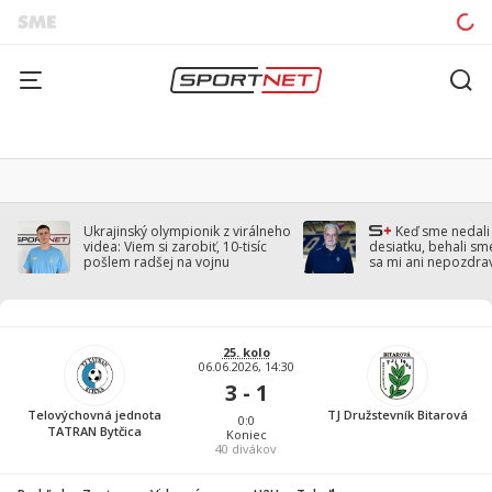
Ukrajinský olympionik z virálneho
Keď sme nedal
videa: Viem si zarobiť, 10-tisíc
desiatku, behali sm
pošlem radšej na vojnu
sa mi ani nepozdra
Droppa
25. kolo
06.06.2026, 14:30
3 - 1
Telovýchovná jednota
TJ Družstevník Bitarová
0:0
TATRAN Bytčica
Koniec
40
divákov