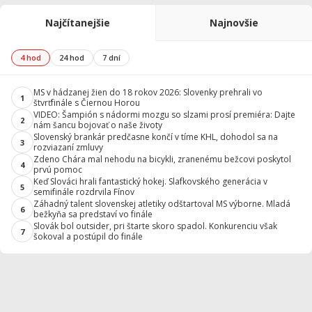
Najčítanejšie
Najnovšie
4 hod
24 hod
7 dní
MS v hádzanej žien do 18 rokov 2026: Slovenky prehrali vo
1
štvrťfinále s Čiernou Horou
VIDEO: Šampión s nádormi mozgu so slzami prosí premiéra: Dajte
2
nám šancu bojovať o naše životy
Slovenský brankár predčasne končí v tíme KHL, dohodol sa na
3
rozviazaní zmluvy
Zdeno Chára mal nehodu na bicykli, zranenému bežcovi poskytol
4
prvú pomoc
Keď Slováci hrali fantastický hokej. Slafkovského generácia v
5
semifinále rozdrvila Fínov
Záhadný talent slovenskej atletiky odštartoval MS výborne. Mladá
6
bežkyňa sa predstaví vo finále
Slovák bol outsider, pri štarte skoro spadol. Konkurenciu však
7
šokoval a postúpil do finále