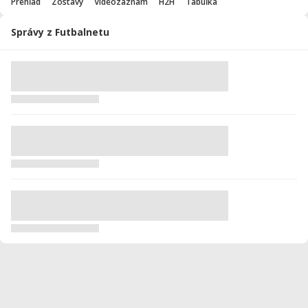
Prehľad
Zostavy
Videozáznam
H2H
Tabuľka
Správy z Futbalnetu