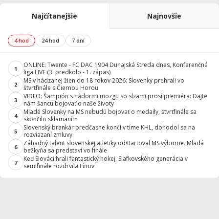
Najčítanejšie
Najnovšie
4 hod
24 hod
7 dní
ONLINE: Twente - FC DAC 1904 Dunajská Streda dnes, Konferenčná
1
liga LIVE (3. predkolo - 1. zápas)
MS v hádzanej žien do 18 rokov 2026: Slovenky prehrali vo
2
štvrťfinále s Čiernou Horou
VIDEO: Šampión s nádormi mozgu so slzami prosí premiéra: Dajte
3
nám šancu bojovať o naše životy
Mladé Slovenky na MS nebudú bojovať o medaily, štvrťfinále sa
4
skončilo sklamaním
Slovenský brankár predčasne končí v tíme KHL, dohodol sa na
5
rozviazaní zmluvy
Záhadný talent slovenskej atletiky odštartoval MS výborne. Mladá
6
bežkyňa sa predstaví vo finále
Keď Slováci hrali fantastický hokej. Slafkovského generácia v
7
semifinále rozdrvila Fínov