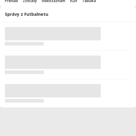
Prehľad
Zostavy
Videozáznam
H2H
Tabuľka
Správy z Futbalnetu