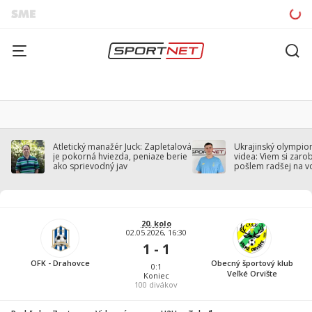
Atletický manažér Juck: Zapletalová
Ukrajinský olympion
je pokorná hviezda, peniaze berie
videa: Viem si zarobi
ako sprievodný jav
pošlem radšej na v
20. kolo
02.05.2026, 16:30
1 - 1
OFK - Drahovce
Obecný športový klub
0:1
Veľké Orvište
Koniec
100
divákov