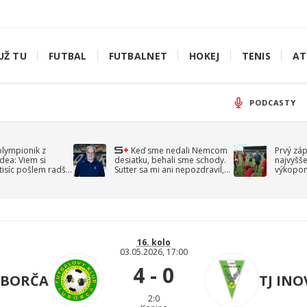
UŽ TU
FUTBAL
FUTBALNET
HOKEJ
TENIS
AT
PODCASTY
olympionik z
Keď sme nedali Nemcom
Prvý zá
idea: Viem si
desiatku, behali sme schody.
najvyšše
-tisíc pošlem radšej
Sutter sa mi ani nepozdravil,
výkopom
spomína Droppa
uzavret
16. kolo
03.05.2026, 17:00
4 - 0
UBORČA
TJ INO
2:0