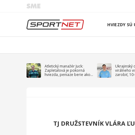
HVIEZDY SÚ 
Atletický manažér Juck:
Ukrajinský 
Zapletalová je pokorná
virálneho v
hviezda, peniaze berie ako
zarobiť, 10
sprievodný jav
na vojnu
TJ DRUŽSTEVNÍK VLÁRA Ľ