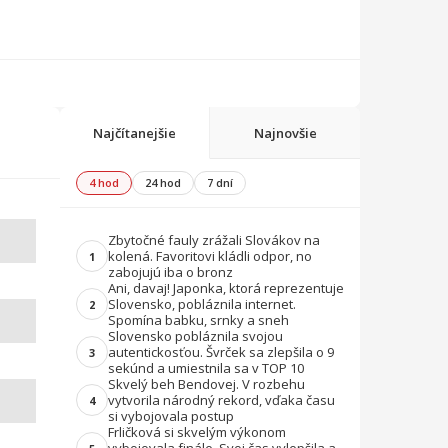
Najčítanejšie
Najnovšie
4 hod
24 hod
7 dní
Zbytočné fauly zrážali Slovákov na
kolená. Favoritovi kládli odpor, no
1
zabojujú iba o bronz
Ani, davaj! Japonka, ktorá reprezentuje
Slovensko, pobláznila internet.
2
Spomína babku, srnky a sneh
Slovensko pobláznila svojou
autentickosťou. Švrček sa zlepšila o 9
3
sekúnd a umiestnila sa v TOP 10
Skvelý beh Bendovej. V rozbehu
vytvorila národný rekord, vďaka času
4
si vybojovala postup
Frličková si skvelým výkonom