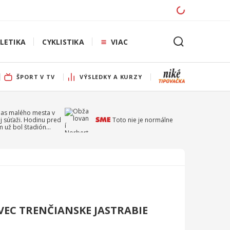
LETIKA
CYKLISTIKA
VIAC
ŠPORT V TV
VÝSLEDKY A KURZY
pas malého mesta v
j súťaži. Hodinu pred
Toto nie je normálne
 už bol štadión
ý
VEC TRENČIANSKE JASTRABIE