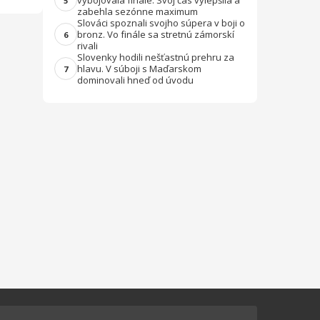
vybojovala finále. Svoj čas vylepšila a
5
zabehla sezónne maximum
Slováci spoznali svojho súpera v boji o
bronz. Vo finále sa stretnú zámorskí
6
rivali
Slovenky hodili nešťastnú prehru za
hlavu. V súboji s Maďarskom
7
dominovali hneď od úvodu