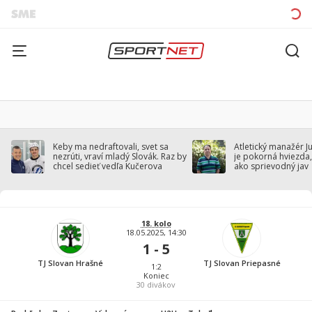
Keby ma nedraftovali, svet sa
Atletický manažér J
nezrúti, vraví mladý Slovák. Raz by
je pokorná hviezda,
chcel sedieť vedľa Kučerova
ako sprievodný jav
18. kolo
18.05.2025, 14:30
1 - 5
TJ Slovan Hrašné
TJ Slovan Priepasné
1:2
Koniec
30
divákov