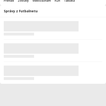
Prehľad
Zostavy
Videozáznam
H2H
Tabuľka
Správy z Futbalnetu