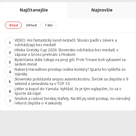
Najčítanejšie
Najnovšie
4 hod
24 hod
7 dní
VIDEO: Ani fantastický úvod nestačil. Slováci padli v závere a
1
odchádzajú bez medailí
Hlinka Gretzky Cup 2026: Slovensko odchádza bez medailí, v
2
zápase o bronz prehralo s Fínskom
Bystričania stále čakajú na prvý gól. Proti Trnave boli vybavení za
3
sedem minút
Naberá Haraslínov prestup reálne kontúry? Sparta ho vyškrtla zo
4
súpisky
Slovensko pobláznila svojou autentickosťou. Švrček sa zlepšila o 9
5
sekúnd a umiestnila sa v TOP 10
Littler si kopol do Yamala. Vyhlásil, že je tým najlepším, čo sa v
6
športe dá nájsť
Smútok a radosť ženskej štafety. Na MS jej ušiel postup, no národný
7
rekord zlepšila o 4 sekundy