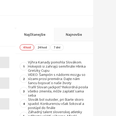
Najčítanejšie
Najnovšie
4 hod
24 hod
7 dní
Výhra Kanady pomohla Slovákom.
Hokejisti si zahrajú semifinále Hlinka
1
Gretzky Cupu
VIDEO: Šampión s nádormi mozgu so
slzami prosí premiéra: Dajte nám
2
šancu bojovať o naše životy
Trafil Slovan jackpot? Rekordná posila
všetko zmenila, môže zaplatiť sama
3
seba
Slovák bol outsider, pri štarte skoro
spadol. Konkurenciu však šokoval a
4
postúpil do finále
Záhadný talent slovenskej atletiky