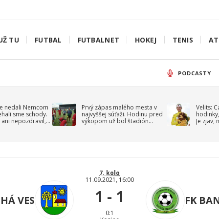
UŽ TU
FUTBAL
FUTBALNET
HOKEJ
TENIS
AT
PODCASTY
e nedali Nemcom
Prvý zápas malého mesta v
Velits: 
ehali sme schody.
najvyššej súťaži. Hodinu pred
hodinky,
 ani nepozdravil,
výkopom už bol štadión
Je zjav,
roppa
uzavretý
7. kolo
11.09.2021, 16:00
1 - 1
LHÁ VES
FK BA
0:1