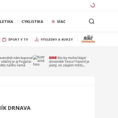
LETIKA
CYKLISTIKA
VIAC
ŠPORT V TV
VÝSLEDKY A KURZY
Cavendish nám kupoval
Kto by mohol kúpiť
 vďačný je aj Pogačar.
slovenské Tesco? Favorit je
 nikto naňho nemá
jasný, no záujem môžu
prejaviť aj ďalší
NÍK DRNAVA