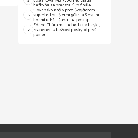
odštartoval MS výborne. Mladá
5
bežkyňa sa predstaví vo finále
Slovensko našlo proti Švajčiarom
superhrdinu. Štyrmi gólmi a šiestimi
6
bodmi udržal šancu na postup
Zdeno Chára mal nehodu na bicykli,
zranenému bežcovi poskytol prvú
7
pomoc