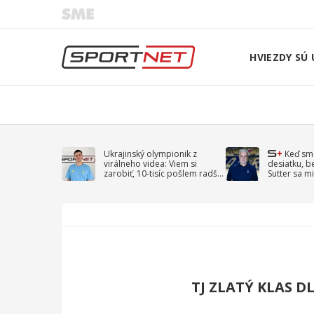
HVIEZDY SÚ 
Ukrajinský olympionik z
Keď sm
virálneho videa: Viem si
desiatku, b
zarobiť, 10-tisíc pošlem radšej
Sutter sa mi
na vojnu
spomína D
TJ ZLATÝ KLAS D