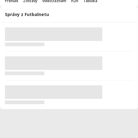
Prehľad
Zostavy
Videozáznam
H2H
Tabuľka
Správy z Futbalnetu