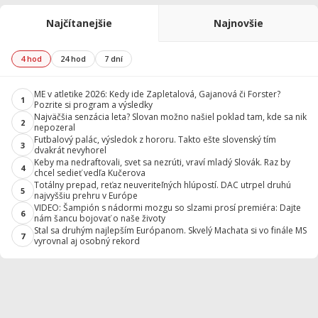
Najčítanejšie
Najnovšie
4 hod
24 hod
7 dní
ME v atletike 2026: Kedy ide Zapletalová, Gajanová či Forster?
1
Pozrite si program a výsledky
Najväčšia senzácia leta? Slovan možno našiel poklad tam, kde sa nik
2
nepozeral
Futbalový palác, výsledok z hororu. Takto ešte slovenský tím
3
dvakrát nevyhorel
Keby ma nedraftovali, svet sa nezrúti, vraví mladý Slovák. Raz by
4
chcel sedieť vedľa Kučerova
Totálny prepad, reťaz neuveriteľných hlúpostí. DAC utrpel druhú
5
najvyššiu prehru v Európe
VIDEO: Šampión s nádormi mozgu so slzami prosí premiéra: Dajte
6
nám šancu bojovať o naše životy
Stal sa druhým najlepším Európanom. Skvelý Machata si vo finále MS
7
vyrovnal aj osobný rekord