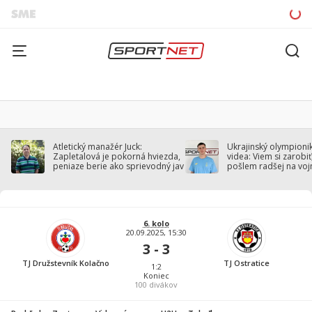
Atletický manažér Juck:
Ukrajinský olympionik
Zapletalová je pokorná hviezda,
videa: Viem si zarobiť,
peniaze berie ako sprievodný jav
pošlem radšej na voj
6. kolo
20.09.2025, 15:30
3 - 3
TJ Družstevník Kolačno
TJ Ostratice
1:2
Koniec
100
divákov