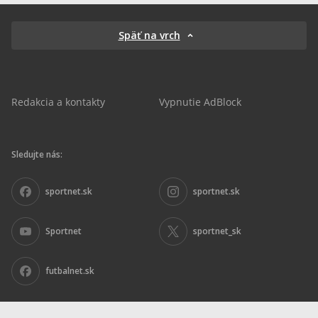
Späť na vrch
Redakcia a kontakty
Vypnutie AdBlock
Sledujte nás:
sportnet.sk
sportnet.sk
Sportnet
sportnet_sk
futbalnet.sk