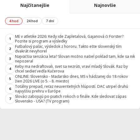
Najčítanejšie
Najnovšie
4 hod
24 hod
7 dní
ME v atletike 2026: Kedy ide Zapletalová, Gajanová či Forster?
1
Pozrite si program a výsledky
Futbalový palác, výsledok z hororu. Takto ešte slovenský tím
2
dvakrát nevyhorel
Najväčšia senzácia leta? Slovan možno našiel poklad tam, kde sa nik
3
nepozeral
Keby ma nedraftovali, svet sa nezrúti, vraví mladý Slovák. Raz by
4
chcel sedieť vedľa Kučerova
ONLINE: Slovensko - Maďarsko dnes, MS v hádzanej do 18 rokov
5
žien 2026 LIVE (o 5. - 8. miesto)
Totálny prepad, reťaz neuveriteľných hlúpostí. DAC utrpel druhú
6
najvyššiu prehru v Európe
Slováci zabojujú po piatich rokoch o finále. Kde sledovať zápas
7
Slovensko - USA? (TV program)