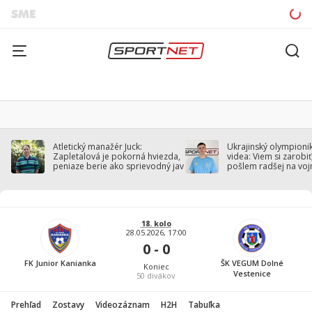
Atletický manažér Juck:
Ukrajinský olympionik
Zapletalová je pokorná hviezda,
videa: Viem si zarobiť,
peniaze berie ako sprievodný jav
pošlem radšej na voj
18. kolo
28.05.2026, 17:00
0 - 0
FK Junior Kanianka
ŠK VEGUM Dolné
Koniec
Vestenice
50
divákov
Prehľad
Zostavy
Videozáznam
H2H
Tabuľka