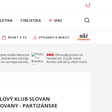
LETIKA
CYKLISTIKA
VIAC
ŠPORT V TV
VÝSLEDKY A KURZY
 sme nedali Nemcom
Obrovský požiar na
, behali sme schody.
Horehroní: Za pár minút
a mi ani nepozdravil,
horela celá ulica, oheň mal byť
a Droppa
založený úmyselne
LOVÝ KLUB SLOVAN
OVANY - PARTIZÁNSKE