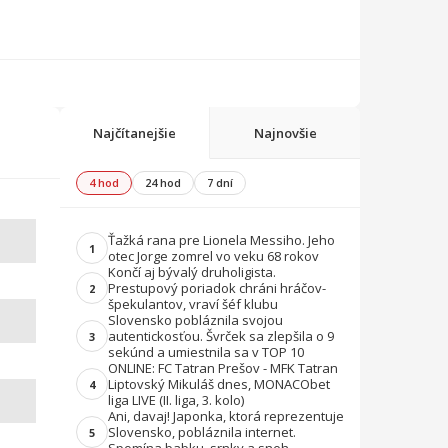
Najčítanejšie
Najnovšie
4 hod
24 hod
7 dní
Ťažká rana pre Lionela Messiho. Jeho
1
otec Jorge zomrel vo veku 68 rokov
Končí aj bývalý druholigista.
Prestupový poriadok chráni hráčov-
2
špekulantov, vraví šéf klubu
Slovensko pobláznila svojou
autentickosťou. Švrček sa zlepšila o 9
3
sekúnd a umiestnila sa v TOP 10
ONLINE: FC Tatran Prešov - MFK Tatran
Liptovský Mikuláš dnes, MONACObet
4
liga LIVE (II. liga, 3. kolo)
Ani, davaj! Japonka, ktorá reprezentuje
Slovensko, pobláznila internet.
5