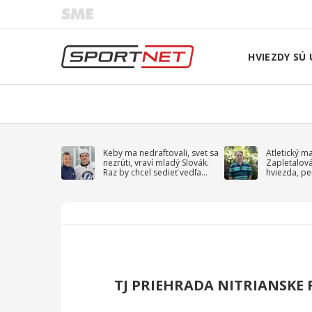
HVIEZDY SÚ 
Keby ma nedraftovali, svet sa
Atletický m
nezrúti, vraví mladý Slovák.
Zapletalov
Raz by chcel sedieť vedľa
hviezda, pe
Kučerova
sprievodný 
TJ PRIEHRADA NITRIANSKE