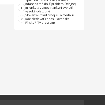
Spomína babku, srnky a sneh
Infantino má ďalší problém. Údajnej
milenke a zamestnankyni vyplatil
6
vysoké odstupné
Slovenskí mladíci bojujú o medailu.
Kde sledovať zápas Slovensko -
7
Fínsko? (TV program)