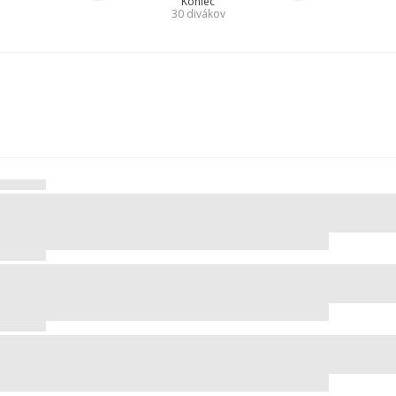
Koniec
30
divákov