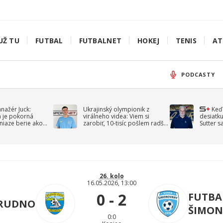
UŽ TU
FUTBAL
FUTBALNET
HOKEJ
TENIS
AT
PODCASTY
anažér Juck:
Ukrajinský olympionik z
Keď
á je pokorná
virálneho videa: Viem si
desiatku
niaze berie ako
zarobiť, 10-tisíc pošlem radšej
Sutter s
jav
na vojnu
spomín
26. kolo
16.05.2026, 13:00
0 - 2
FUTBA
 RUDNO
ŠIMON
0:0