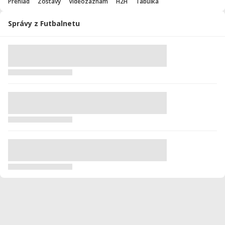
Prehľad
Zostavy
Videozáznam
H2H
Tabuľka
Správy z Futbalnetu