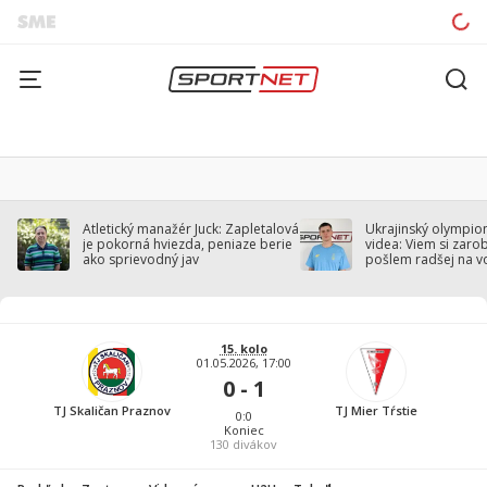
Atletický manažér Juck: Zapletalová
Ukrajinský olympion
je pokorná hviezda, peniaze berie
videa: Viem si zarobi
ako sprievodný jav
pošlem radšej na v
15. kolo
01.05.2026, 17:00
0 - 1
TJ Skaličan Praznov
TJ Mier Tŕstie
0:0
Koniec
130
divákov