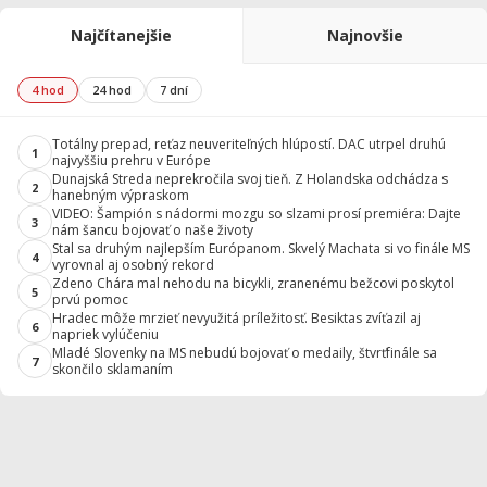
Najčítanejšie
Najnovšie
4 hod
24 hod
7 dní
Totálny prepad, reťaz neuveriteľných hlúpostí. DAC utrpel druhú
1
najvyššiu prehru v Európe
Dunajská Streda neprekročila svoj tieň. Z Holandska odchádza s
2
hanebným výpraskom
VIDEO: Šampión s nádormi mozgu so slzami prosí premiéra: Dajte
3
nám šancu bojovať o naše životy
Stal sa druhým najlepším Európanom. Skvelý Machata si vo finále MS
4
vyrovnal aj osobný rekord
Zdeno Chára mal nehodu na bicykli, zranenému bežcovi poskytol
5
prvú pomoc
Hradec môže mrzieť nevyužitá príležitosť. Besiktas zvíťazil aj
6
napriek vylúčeniu
Mladé Slovenky na MS nebudú bojovať o medaily, štvrťfinále sa
7
skončilo sklamaním