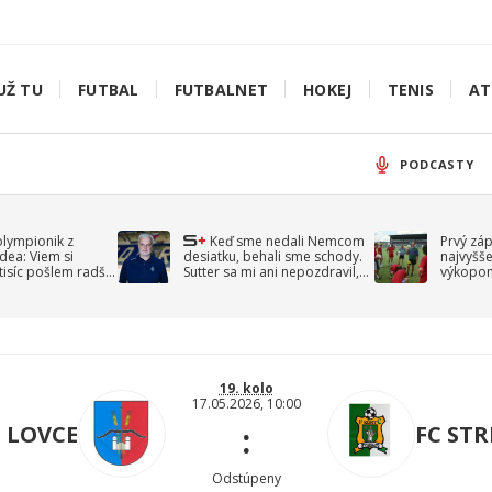
UŽ TU
FUTBAL
FUTBALNET
HOKEJ
TENIS
AT
PODCASTY
olympionik z
Keď sme nedali Nemcom
Prvý zá
idea: Viem si
desiatku, behali sme schody.
najvyšše
-tisíc pošlem radšej
Sutter sa mi ani nepozdravil,
výkopom
spomína Droppa
uzavret
19. kolo
17.05.2026, 10:00
:
É LOVCE
FC ST
Odstúpeny