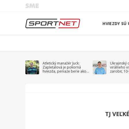
HVIEZDY SÚ 
Atletický manažér Juck:
Ukrajinský 
Zapletalová je pokorná
virálneho v
hviezda, peniaze berie ako
zarobiť, 10
sprievodný jav
na vojnu
TJ VEĽK