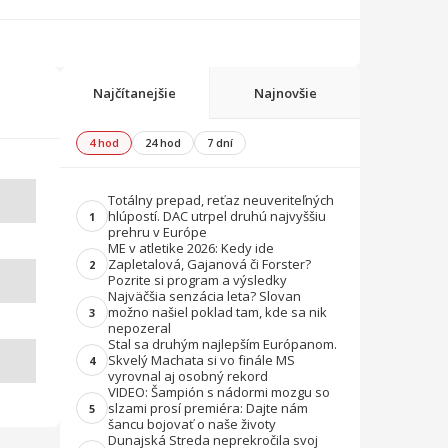
Najčítanejšie
Najnovšie
4 hod
24 hod
7 dní
Totálny prepad, reťaz neuveriteľných
hlúpostí. DAC utrpel druhú najvyššiu
1
prehru v Európe
ME v atletike 2026: Kedy ide
Zapletalová, Gajanová či Forster?
2
Pozrite si program a výsledky
Najväčšia senzácia leta? Slovan
možno našiel poklad tam, kde sa nik
3
nepozeral
Stal sa druhým najlepším Európanom.
Skvelý Machata si vo finále MS
4
vyrovnal aj osobný rekord
VIDEO: Šampión s nádormi mozgu so
slzami prosí premiéra: Dajte nám
5
šancu bojovať o naše životy
Dunajská Streda neprekročila svoj