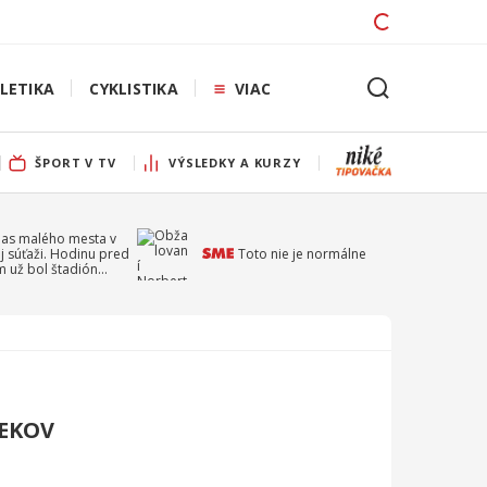
LETIKA
CYKLISTIKA
VIAC
ŠPORT V TV
VÝSLEDKY A KURZY
pas malého mesta v
j súťaži. Hodinu pred
Toto nie je normálne
 už bol štadión
ý
REKOV