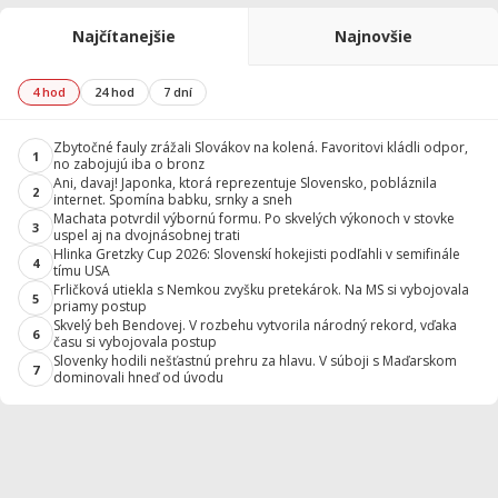
Najčítanejšie
Najnovšie
4 hod
24 hod
7 dní
Zbytočné fauly zrážali Slovákov na kolená. Favoritovi kládli odpor,
1
no zabojujú iba o bronz
Ani, davaj! Japonka, ktorá reprezentuje Slovensko, pobláznila
2
internet. Spomína babku, srnky a sneh
Machata potvrdil výbornú formu. Po skvelých výkonoch v stovke
3
uspel aj na dvojnásobnej trati
Hlinka Gretzky Cup 2026: Slovenskí hokejisti podľahli v semifinále
4
tímu USA
Frličková utiekla s Nemkou zvyšku pretekárok. Na MS si vybojovala
5
priamy postup
Skvelý beh Bendovej. V rozbehu vytvorila národný rekord, vďaka
6
času si vybojovala postup
Slovenky hodili nešťastnú prehru za hlavu. V súboji s Maďarskom
7
dominovali hneď od úvodu