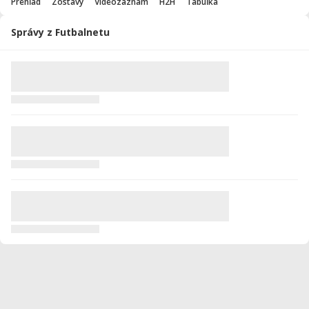
Prehľad
Zostavy
Videozáznam
H2H
Tabuľka
Správy z Futbalnetu