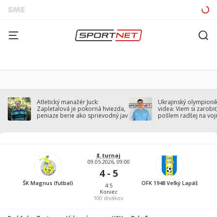
Atletický manažér Juck:
Ukrajinský olympionik
Zapletalová je pokorná hviezda,
videa: Viem si zarobiť,
peniaze berie ako sprievodný jav
pošlem radšej na voj
8. turnaj
09.05.2026, 09:00
4 - 5
ŠK Magnus (futbal)
OFK 1948 Veľký Lapáš
4:5
Koniec
100
divákov