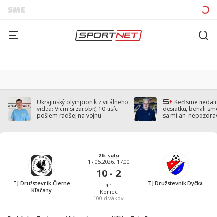
Ukrajinský olympionik z virálneho
Keď sme nedal
videa: Viem si zarobiť, 10-tisíc
desiatku, behali sm
pošlem radšej na vojnu
sa mi ani nepozdra
Droppa
26. kolo
17.05.2026, 17:00
10 - 2
TJ Družstevník Čierne
TJ Družstevník Dyčka
4:1
Kľačany
Koniec
100
divákov