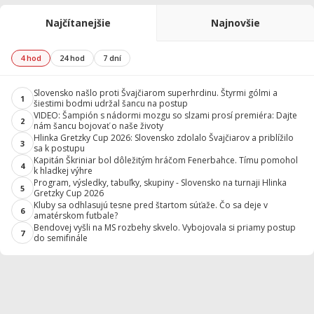
Najčítanejšie
Najnovšie
4 hod
24 hod
7 dní
Slovensko našlo proti Švajčiarom superhrdinu. Štyrmi gólmi a
1
šiestimi bodmi udržal šancu na postup
VIDEO: Šampión s nádormi mozgu so slzami prosí premiéra: Dajte
2
nám šancu bojovať o naše životy
Hlinka Gretzky Cup 2026: Slovensko zdolalo Švajčiarov a priblížilo
3
sa k postupu
Kapitán Škriniar bol dôležitým hráčom Fenerbahce. Tímu pomohol
4
k hladkej výhre
Program, výsledky, tabuľky, skupiny - Slovensko na turnaji Hlinka
5
Gretzky Cup 2026
Kluby sa odhlasujú tesne pred štartom súťaže. Čo sa deje v
6
amatérskom futbale?
Bendovej vyšli na MS rozbehy skvelo. Vybojovala si priamy postup
7
do semifinále