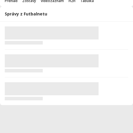
Prehľad
Zostavy
Videozáznam
H2H
Tabuľka
Správy z Futbalnetu