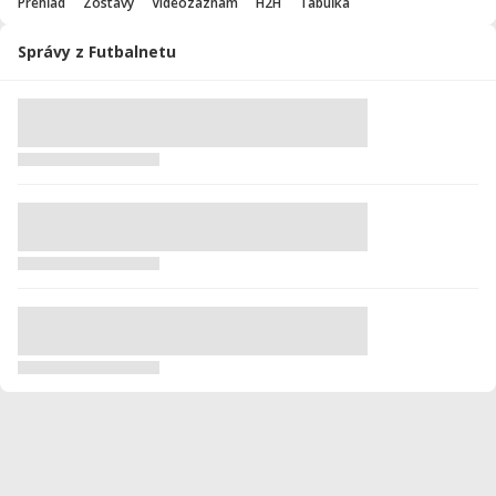
Prehľad
Zostavy
Videozáznam
H2H
Tabuľka
Správy z Futbalnetu