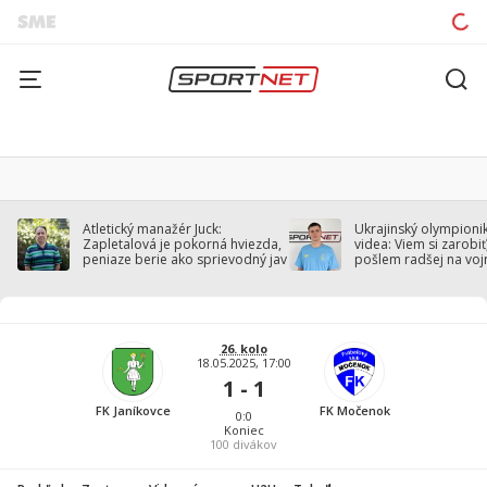
Atletický manažér Juck:
Ukrajinský olympionik
Zapletalová je pokorná hviezda,
videa: Viem si zarobiť,
peniaze berie ako sprievodný jav
pošlem radšej na voj
26. kolo
18.05.2025, 17:00
1 - 1
FK Janíkovce
FK Močenok
0:0
Koniec
100
divákov