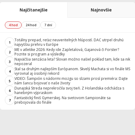
Najčítanejšie
Najnovšie
4 hod
24 hod
7 dní
Totálny prepad, reťaz neuveriteľných hlúpostí. DAC utrpel druhú
1
najvyššiu prehru v Európe
ME v atletike 2026: Kedy ide Zapletalová, Gajanová či Forster?
2
Pozrite si program a výsledky
Najväčšia senzácia leta? Slovan možno našiel poklad tam, kde sa nik
3
nepozeral
Stal sa druhým najlepším Európanom. Skvelý Machata si vo finále MS
4
vyrovnal aj osobný rekord
VIDEO: Šampión s nádormi mozgu so slzami prosí premiéra: Dajte
5
nám šancu bojovať o naše životy
Dunajská Streda neprekročila svoj tieň. Z Holandska odchádza s
6
hanebným výpraskom
Fantastický finiš Gymerskej. Na svetovom šampionáte sa
7
prebojovala do finále