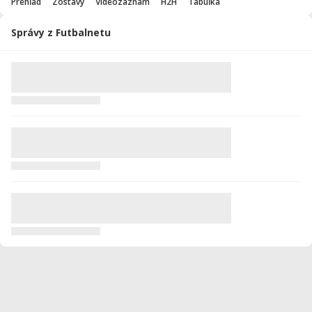
Prehľad
Zostavy
Videozáznam
H2H
Tabuľka
Správy z Futbalnetu