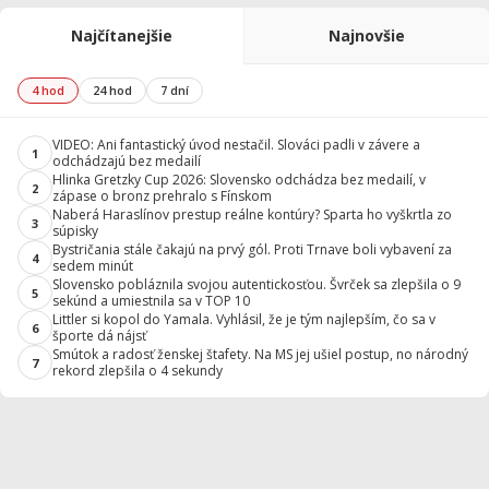
Najčítanejšie
Najnovšie
4 hod
24 hod
7 dní
VIDEO: Ani fantastický úvod nestačil. Slováci padli v závere a
1
odchádzajú bez medailí
Hlinka Gretzky Cup 2026: Slovensko odchádza bez medailí, v
2
zápase o bronz prehralo s Fínskom
Naberá Haraslínov prestup reálne kontúry? Sparta ho vyškrtla zo
3
súpisky
Bystričania stále čakajú na prvý gól. Proti Trnave boli vybavení za
4
sedem minút
Slovensko pobláznila svojou autentickosťou. Švrček sa zlepšila o 9
5
sekúnd a umiestnila sa v TOP 10
Littler si kopol do Yamala. Vyhlásil, že je tým najlepším, čo sa v
6
športe dá nájsť
Smútok a radosť ženskej štafety. Na MS jej ušiel postup, no národný
7
rekord zlepšila o 4 sekundy