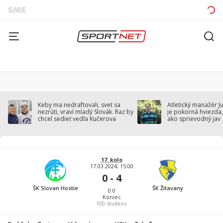
Keby ma nedraftovali, svet sa
Atletický manažér J
nezrúti, vraví mladý Slovák. Raz by
je pokorná hviezda,
chcel sedieť vedľa Kučerova
ako sprievodný jav
17. kolo
17.03.2024, 15:00
0 - 4
ŠK Slovan Hostie
ŠK Žitavany
0:0
Koniec
100
divákov