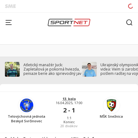
Atletický manažér Juck:
Ukrajinský olympionik
Zapletalová je pokorná hviezda,
videa: Viem si zarobiť,
peniaze berie ako sprievodný jav
pošlem radšej na voj
13. kolo
16.04.2025, 17:00
2 - 1
Telovýchovná jednota
MŠK Snežnica
1:1
Beskyd Svrčinovec
Koniec
20
divákov