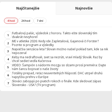
Najčítanejšie
Najnovšie
4 hod
24 hod
7 dní
Futbalový palác, výsledok z hororu. Takto ešte slovenský tím
1
dvakrát nevyhorel
ME v atletike 2026: Kedy ide Zapletalová, Gajanová či Forster?
2
Pozrite si program a výsledky
Najväčšia senzácia leta? Slovan možno našiel poklad tam, kde sa nik
3
nepozeral
Keby ma nedraftovali, svet sa nezrúti, vraví mladý Slovák. Raz by
4
chcel sedieť vedľa Kučerova
VIDEO: Šampión s nádormi mozgu so slzami prosí premiéra: Dajte
5
nám šancu bojovať o naše životy
Totálny prepad, reťaz neuveriteľných hlúpostí. DAC utrpel druhú
6
najvyššiu prehru v Európe
Slováci zabojujú po piatich rokoch o finále. Kde sledovať zápas
7
Slovensko - USA? (TV program)