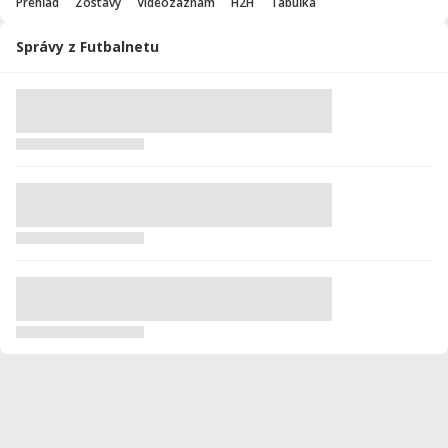
Prehľad
Zostavy
Videozáznam
H2H
Tabuľka
Správy z Futbalnetu