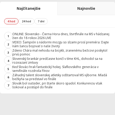
Najčítanejšie
Najnovšie
4 hod
24 hod
7 dní
ONLINE: Slovensko - Čierna Hora dnes, štvrťfinále na MS v hádzanej
1
žien do 18 rokov 2026 LIVE
VIDEO: Šampión s nádormi mozgu so slzami prosí premiéra: Dajte
2
nám šancu bojovať o naše životy
Zdeno Chára mal nehodu na bicykli, zranenému bežcovi poskytol
3
prvú pomoc
Slovenský brankár predčasne končí v tíme KHL, dohodol sa na
4
rozviazaní zmluvy
Keď Slováci hrali fantastický hokej. Slafkovského generácia v
5
semifinále rozdrvila Fínov
Záhadný talent slovenskej atletiky odštartoval MS výborne. Mladá
6
bežkyňa sa predstaví vo finále
Slovák bol outsider, pri štarte skoro spadol. Konkurenciu však
7
šokoval a postúpil do finále