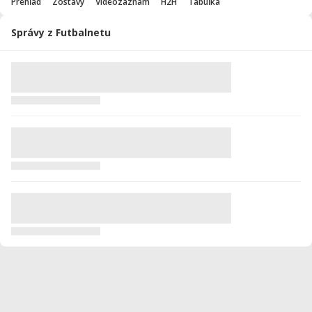
Prehľad
Zostavy
Videozáznam
H2H
Tabuľka
Správy z Futbalnetu