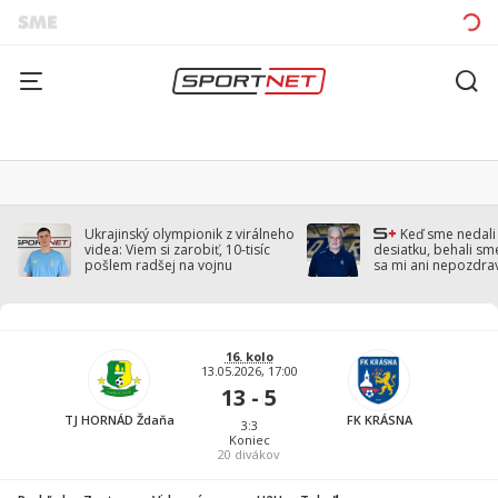
Ukrajinský olympionik z virálneho
Keď sme nedal
videa: Viem si zarobiť, 10-tisíc
desiatku, behali sm
pošlem radšej na vojnu
sa mi ani nepozdra
Droppa
16. kolo
13.05.2026, 17:00
13 - 5
TJ HORNÁD Ždaňa
FK KRÁSNA
3:3
Koniec
20
divákov