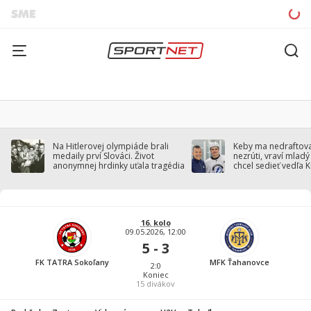
Na Hitlerovej olympiáde brali
Keby ma nedraftoval
medaily prví Slováci. Život
nezrúti, vraví mladý
anonymnej hrdinky uťala tragédia
chcel sedieť vedľa 
16. kolo
09.05.2026, 12:00
5 - 3
FK TATRA Sokoľany
MFK Ťahanovce
2:0
Koniec
15
divákov