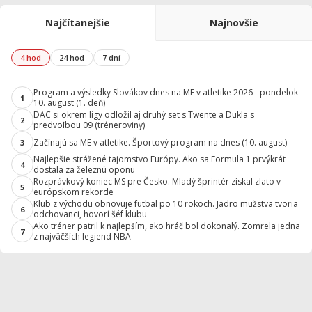
Najčítanejšie
Najnovšie
4 hod
24 hod
7 dní
Program a výsledky Slovákov dnes na ME v atletike 2026 - pondelok
1
10. august (1. deň)
DAC si okrem ligy odložil aj druhý set s Twente a Dukla s
2
predvoľbou 09 (tréneroviny)
Začínajú sa ME v atletike. Športový program na dnes (10. august)
3
Najlepšie strážené tajomstvo Európy. Ako sa Formula 1 prvýkrát
4
dostala za železnú oponu
Rozprávkový koniec MS pre Česko. Mladý šprintér získal zlato v
5
európskom rekorde
Klub z východu obnovuje futbal po 10 rokoch. Jadro mužstva tvoria
6
odchovanci, hovorí šéf klubu
Ako tréner patril k najlepším, ako hráč bol dokonalý. Zomrela jedna
7
z najväčších legiend NBA