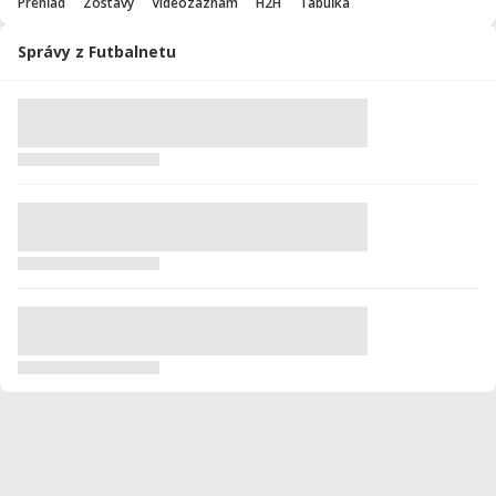
Prehľad
Zostavy
Videozáznam
H2H
Tabuľka
Správy z Futbalnetu