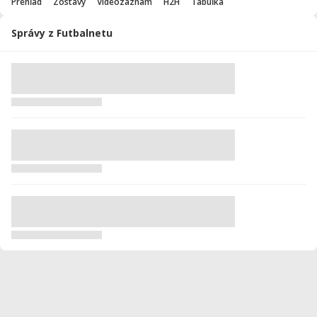
Prehľad
Zostavy
Videozáznam
H2H
Tabuľka
Správy z Futbalnetu