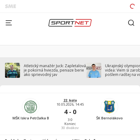
Atletický manažér Juck: Zapletalová
Ukrajinský olympion
je pokorná hviezda, peniaze berie
videa: Viem si zarobi
ako sprievodný jav
pošlem radšej na v
22. kolo
10.05.2026, 14:45
4 - 0
MŠK Iskra Petržalka B
ŠK Bernolákovo
3:0
Koniec
30
divákov