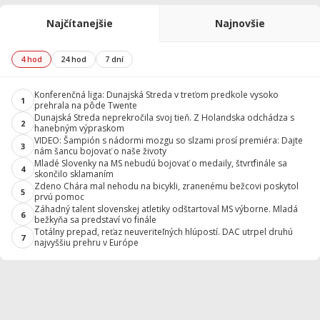
Najčítanejšie
Najnovšie
4 hod
24 hod
7 dní
Konferenčná liga: Dunajská Streda v treťom predkole vysoko
1
prehrala na pôde Twente
Dunajská Streda neprekročila svoj tieň. Z Holandska odchádza s
2
hanebným výpraskom
VIDEO: Šampión s nádormi mozgu so slzami prosí premiéra: Dajte
3
nám šancu bojovať o naše životy
Mladé Slovenky na MS nebudú bojovať o medaily, štvrťfinále sa
4
skončilo sklamaním
Zdeno Chára mal nehodu na bicykli, zranenému bežcovi poskytol
5
prvú pomoc
Záhadný talent slovenskej atletiky odštartoval MS výborne. Mladá
6
bežkyňa sa predstaví vo finále
Totálny prepad, reťaz neuveriteľných hlúpostí. DAC utrpel druhú
7
najvyššiu prehru v Európe