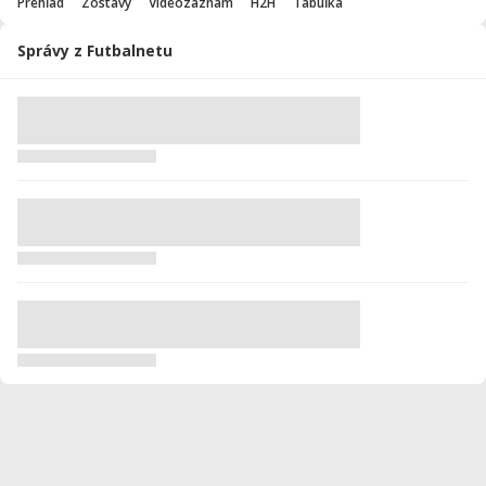
Prehľad
Zostavy
Videozáznam
H2H
Tabuľka
Správy z Futbalnetu