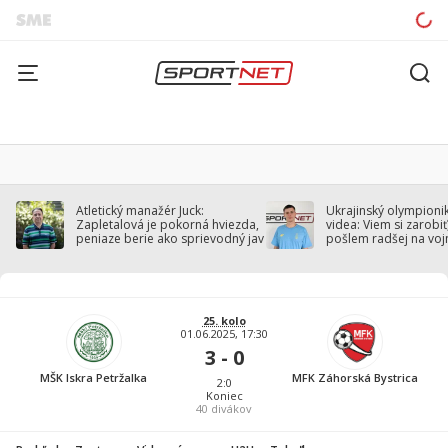
Atletický manažér Juck:
Ukrajinský olympionik
Zapletalová je pokorná hviezda,
videa: Viem si zarobiť,
peniaze berie ako sprievodný jav
pošlem radšej na voj
25. kolo
01.06.2025, 17:30
3 - 0
MŠK Iskra Petržalka
MFK Záhorská Bystrica
2:0
Koniec
40
divákov