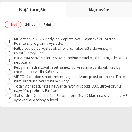
Najčítanejšie
Najnovšie
4 hod
24 hod
7 dní
ME v atletike 2026: Kedy ide Zapletalová, Gajanová či Forster?
1
Pozrite si program a výsledky
Futbalový palác, výsledok z hororu. Takto ešte slovenský tím
2
dvakrát nevyhorel
Najväčšia senzácia leta? Slovan možno našiel poklad tam, kde sa nik
3
nepozeral
Keby ma nedraftovali, svet sa nezrúti, vraví mladý Slovák. Raz by
4
chcel sedieť vedľa Kučerova
VIDEO: Šampión s nádormi mozgu so slzami prosí premiéra: Dajte
5
nám šancu bojovať o naše životy
Totálny prepad, reťaz neuveriteľných hlúpostí. DAC utrpel druhú
6
najvyššiu prehru v Európe
Stal sa druhým najlepším Európanom. Skvelý Machata si vo finále MS
7
vyrovnal aj osobný rekord