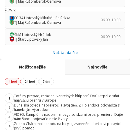
TJ Máj Ružomberok-Černová
2. kolo
FC 34 Liptovský Mikuláš - Palúdzka
06.09. 10:00
TJ Máj Ružomberok-Černová
ŠKM Liptovský Hrádok
06.09. 10:00
TJ Štart Liptovský Ján
Načítať ďalšie
Najčítanejšie
Najnovšie
4 hod
24 hod
7 dní
Totálny prepad, reťaz neuveriteľných hlúpostí. DAC utrpel druhú
1
najvyššiu prehru v Európe
Dunajská Streda neprekročila svoj tieň. Z Holandska odchádza s
2
hanebným výpraskom
VIDEO: Šampión s nádormi mozgu so slzami prosí premiéra: Dajte
3
nám šancu bojovať o naše životy
Zdeno Chára mal nehodu na bicykli, zranenému bežcovi poskytol
4
prvú pomoc