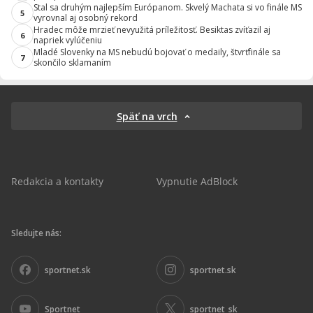
Stal sa druhým najlepším Európanom. Skvelý Machata si vo finále MS
5
vyrovnal aj osobný rekord
Hradec môže mrzieť nevyužitá príležitosť. Besiktas zvíťazil aj
6
napriek vylúčeniu
Mladé Slovenky na MS nebudú bojovať o medaily, štvrťfinále sa
7
skončilo sklamaním
Späť na vrch
Redakcia a kontakty
Vypnutie AdBlock
Sledujte nás:
sportnet.sk
sportnet.sk
Sportnet
sportnet_sk