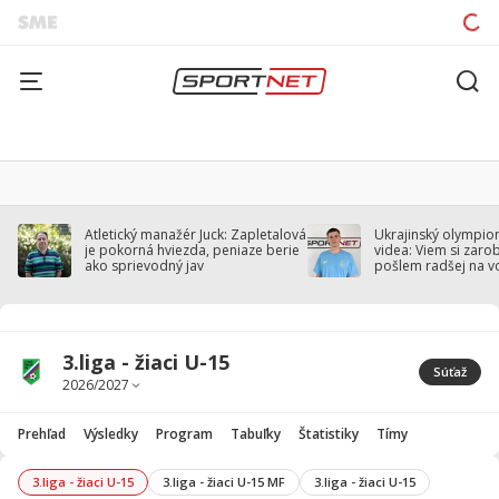
Atletický manažér Juck: Zapletalová
Ukrajinský olympion
je pokorná hviezda, peniaze berie
videa: Viem si zarobi
ako sprievodný jav
pošlem radšej na v
3.liga - žiaci U-15
Súťaž
Prehľad
Výsledky
Program
Tabuľky
Štatistiky
Tímy
3.liga - žiaci U-15
3.liga - žiaci U-15 MF
3.liga - žiaci U-15