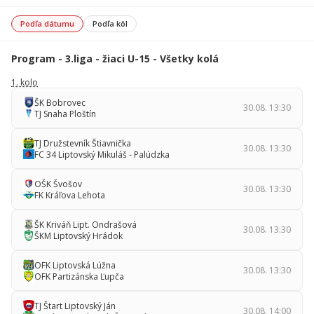
Podľa dátumu
Podľa kôl
Program - 3.liga - žiaci U-15 - Všetky kolá
1. kolo
ŠK Bobrovec
30.08. 13:30
TJ Snaha Ploštín
TJ Družstevník Štiavnička
30.08. 13:30
FC 34 Liptovský Mikuláš - Palúdzka
OŠK Švošov
30.08. 13:30
FK Kráľova Lehota
ŠK Kriváň Lipt. Ondrašová
30.08. 13:30
ŠKM Liptovský Hrádok
OFK Liptovská Lúžna
30.08. 13:30
OFK Partizánska Ľupča
TJ Štart Liptovský Ján
30.08. 14:00