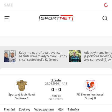
Keby ma nedraftovali, svet sa
Atletický manažér J
nezrúti, vraví mladý Slovák. Raz by
je pokorná hviezda,
chcel sedieť vedľa Kučerova
ako sprievodný jav
5. kolo
26.04.2026, 14:15
0 - 0
Športový klub Nová
FK Slovan Ivanka pri
Koniec
Dedinka B
Dunaji B
50
divákov
Prehľad
Zostavy
Videozáznam
H2H
Tabuľka