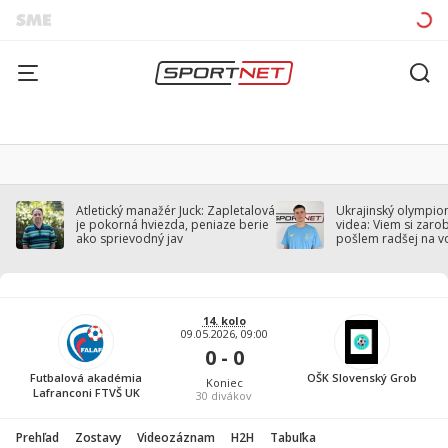
Atletický manažér Juck: Zapletalová
Ukrajinský olympion
je pokorná hviezda, peniaze berie
videa: Viem si zarobi
ako sprievodný jav
pošlem radšej na v
14. kolo
09.05.2026, 09:00
0 - 0
Futbalová akadémia
OŠK Slovenský Grob
Koniec
Lafranconi FTVŠ UK
30
divákov
Prehľad
Zostavy
Videozáznam
H2H
Tabuľka