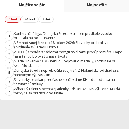
Najčítanejšie
Najnovšie
4 hod
24 hod
7 dní
Konferenčná liga: Dunajská Streda v treťom predkole vysoko
1
prehrala na pôde Twente
MS v hádzanej žien do 18 rokov 2026: Slovenky prehrali vo
2
štvrťfinále s Čiernou Horou
VIDEO: Šampión s nádormi mozgu so slzami prosí premiéra: Dajte
3
nám šancu bojovať o naše životy
Mladé Slovenky na MS nebudú bojovať o medaily, štvrťfinále sa
4
skončilo sklamaním
Dunajská Streda neprekročila svoj tieň. Z Holandska odchádza s
5
hanebným výpraskom
Slovenský brankár predčasne končí v tíme KHL, dohodol sa na
6
rozviazaní zmluvy
Záhadný talent slovenskej atletiky odštartoval MS výborne. Mladá
7
bežkyňa sa predstaví vo finále