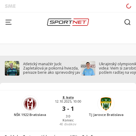
Atletický manažér Juck:
Ukrajinský olympionik
Zapletalová je pokorná hviezda,
videa: Viem si zarobiť,
peniaze berie ako sprievodný jav
pošlem radšej na voj
8. kolo
12.10.2025, 10:00
3 - 1
NŠK 1922 Bratislava
TJ Jarovce Bratislava
3:0
Koniec
40
divákov