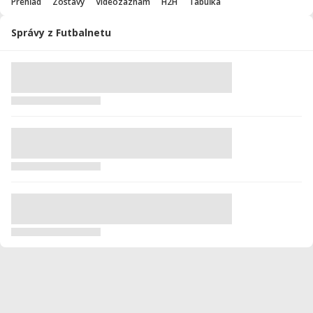
Prehľad
Zostavy
Videozáznam
H2H
Tabuľka
Správy z Futbalnetu