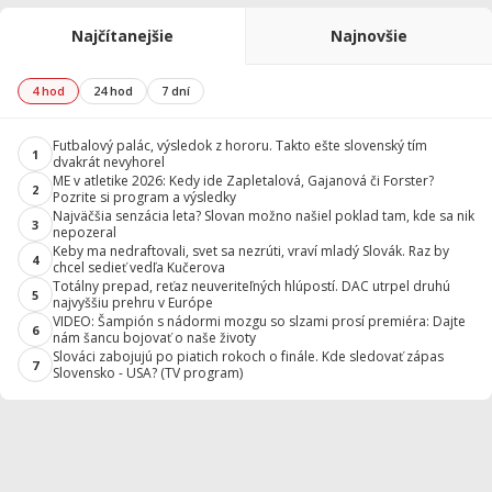
Najčítanejšie
Najnovšie
4 hod
24 hod
7 dní
Futbalový palác, výsledok z hororu. Takto ešte slovenský tím
1
dvakrát nevyhorel
ME v atletike 2026: Kedy ide Zapletalová, Gajanová či Forster?
2
Pozrite si program a výsledky
Najväčšia senzácia leta? Slovan možno našiel poklad tam, kde sa nik
3
nepozeral
Keby ma nedraftovali, svet sa nezrúti, vraví mladý Slovák. Raz by
4
chcel sedieť vedľa Kučerova
Totálny prepad, reťaz neuveriteľných hlúpostí. DAC utrpel druhú
5
najvyššiu prehru v Európe
VIDEO: Šampión s nádormi mozgu so slzami prosí premiéra: Dajte
6
nám šancu bojovať o naše životy
Slováci zabojujú po piatich rokoch o finále. Kde sledovať zápas
7
Slovensko - USA? (TV program)