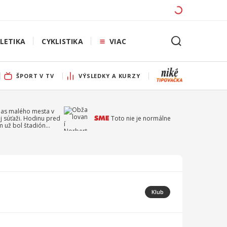
LETIKA
CYKLISTIKA
VIAC
ŠPORT V TV
VÝSLEDKY A KURZY
pas malého mesta v
j súťaži. Hodinu pred
Toto nie je normálne
 už bol štadión
ý
Klub