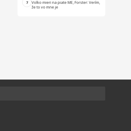
Volko mieri na piate ME, Forster: Verím,
7
že to vo mne je