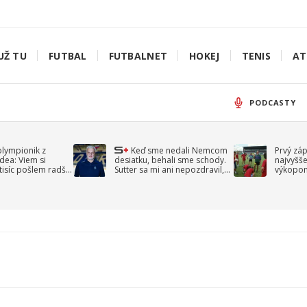
UŽ TU
FUTBAL
FUTBALNET
HOKEJ
TENIS
AT
PODCASTY
olympionik z
Keď sme nedali Nemcom
Prvý zá
idea: Viem si
desiatku, behali sme schody.
najvyšše
-tisíc pošlem radšej
Sutter sa mi ani nepozdravil,
výkopom
spomína Droppa
uzavret