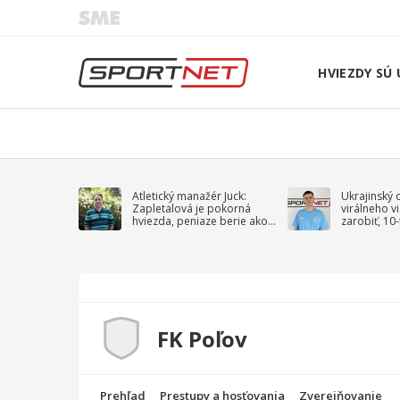
HVIEZDY SÚ 
Atletický manažér Juck:
Ukrajinský 
Zapletalová je pokorná
virálneho v
hviezda, peniaze berie ako
zarobiť, 10
sprievodný jav
na vojnu
FK Poľov
Prehľad
Prestupy a hosťovania
Zverejňovanie