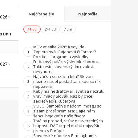
Najčítanejšie
Najnovšie
4 hod
24 hod
7 dní
 s DPH
ME v atletike 2026: Kedy ide
Zapletalová, Gajanová či Forster?
1
Pozrite si program a výsledky
Futbalový palác, výsledok z hororu.
Takto ešte slovenský tím dvakrát
2
nevyhorel
Najväčšia senzácia leta? Slovan
možno našiel poklad tam, kde sa nik
3
nepozeral
Keby ma nedraftovali, svet sa nezrúti,
vraví mladý Slovák. Raz by chcel
4
sedieť vedľa Kučerova
VIDEO: Šampión s nádormi mozgu so
slzami prosí premiéra: Dajte nám
5
šancu bojovať o naše životy
Totálny prepad, reťaz neuveriteľných
hlúpostí. DAC utrpel druhú najvyššiu
6
prehru v Európe
Slovenské nádeje v Birminghame.