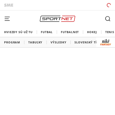
HVIEZDY SÚ UŽ TU
FUTBAL
FUTBALNET
HOKEJ
TENIS
PROGRAM
TABUĽKY
VÝSLEDKY
SLOVENSKÝ TÍM
VŠE