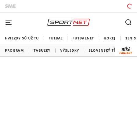
HVIEZDY SÚ UŽ TU
FUTBAL
FUTBALNET
HOKEJ
TENIS
PROGRAM
TABUĽKY
VÝSLEDKY
SLOVENSKÝ TÍM
VŠE